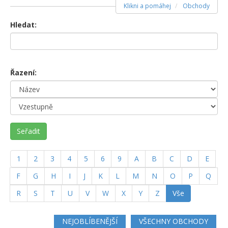
Klikni a pomáhej
Obchody
Hledat:
Řazení:
Seřadit
1
2
3
4
5
6
9
A
B
C
D
E
F
G
H
I
J
K
L
M
N
O
P
Q
R
S
T
U
V
W
X
Y
Z
Vše
NEJOBLÍBENĚJŠÍ
VŠECHNY OBCHODY