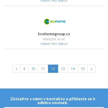
VYBRAT PRO NÁKUP
Ecohomegroup.cz
VĚNUJETE
50 KČ
VYBRAT PRO NÁKUP
«
9
10
11
12
13
14
15
»
Zůstaňte s námi v kontaktu a přihlaste se k
odběru novinek.