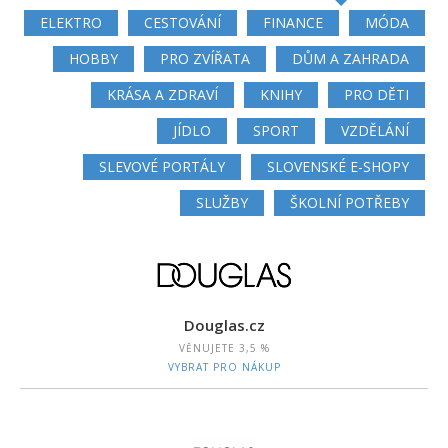
ELEKTRO
CESTOVÁNÍ
FINANCE
MÓDA
HOBBY
PRO ZVÍŘATA
DŮM A ZAHRADA
KRÁSA A ZDRAVÍ
KNIHY
PRO DĚTI
JÍDLO
SPORT
VZDĚLÁNÍ
SLEVOVÉ PORTÁLY
SLOVENSKÉ E-SHOPY
SLUŽBY
ŠKOLNÍ POTŘEBY
Douglas.cz
VĚNUJETE
3,5 %
VYBRAT PRO NÁKUP