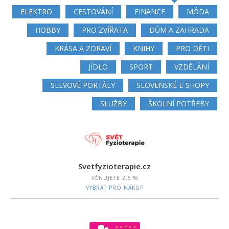
ELEKTRO
CESTOVÁNÍ
FINANCE
MÓDA
HOBBY
PRO ZVÍŘATA
DŮM A ZAHRADA
KRÁSA A ZDRAVÍ
KNIHY
PRO DĚTI
JÍDLO
SPORT
VZDĚLÁNÍ
SLEVOVÉ PORTÁLY
SLOVENSKÉ E-SHOPY
SLUŽBY
ŠKOLNÍ POTŘEBY
Svetfyzioterapie.cz
VĚNUJETE
2,5 %
VYBRAT PRO NÁKUP