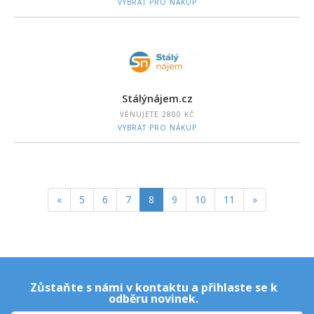
VYBRAT PRO NÁKUP
Stálýnájem.cz
VĚNUJETE
2800 KČ
VYBRAT PRO NÁKUP
«
5
6
7
8
9
10
11
»
Zůstaňte s námi v kontaktu a přihlaste se k
odběru novinek.