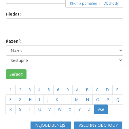
Klikni a pomáhej
Obchody
Hledat:
Řazení:
Seřadit
1
2
3
4
5
6
9
A
B
C
D
E
F
G
H
I
J
K
L
M
N
O
P
Q
R
S
T
U
V
W
X
Y
Z
Vše
NEJOBLÍBENĚJŠÍ
VŠECHNY OBCHODY