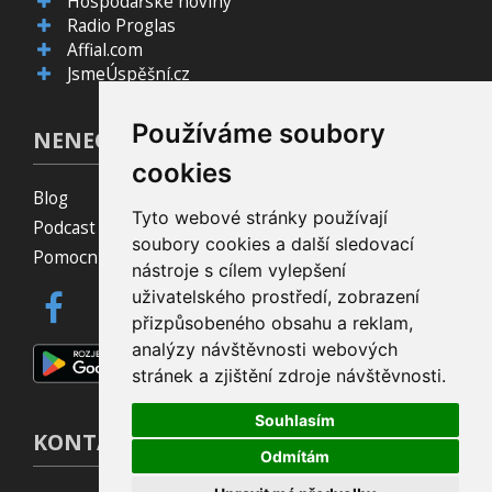
Hospodářské noviny
Radio Proglas
Affial.com
JsmeÚspěšní.cz
Používáme soubory
NENECHTE SI TO UJÍT!
cookies
Blog
Tyto webové stránky používají
Podcast Pijavice
soubory cookies a další sledovací
Pomocník do prohlížeče
nástroje s cílem vylepšení
uživatelského prostředí, zobrazení
přizpůsobeného obsahu a reklam,
analýzy návštěvnosti webových
stránek a zjištění zdroje návštěvnosti.
Souhlasím
KONTAKT
Odmítám