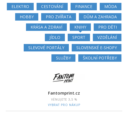
ELEKTRO
CESTOVÁNÍ
FINANCE
MÓDA
HOBBY
PRO ZVÍŘATA
DŮM A ZAHRADA
KRÁSA A ZDRAVÍ
KNIHY
PRO DĚTI
JÍDLO
SPORT
VZDĚLÁNÍ
SLEVOVÉ PORTÁLY
SLOVENSKÉ E-SHOPY
SLUŽBY
ŠKOLNÍ POTŘEBY
Fantomprint.cz
VĚNUJETE
3,5 %
VYBRAT PRO NÁKUP