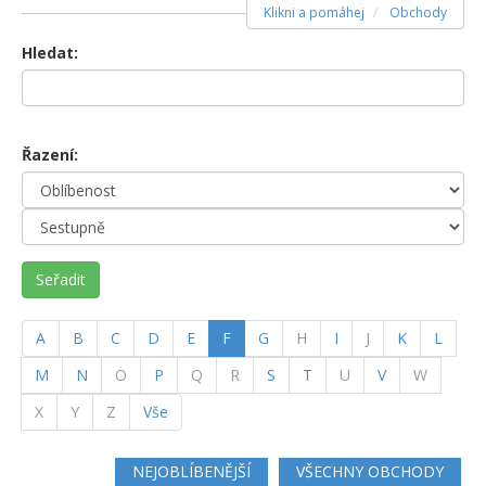
Klikni a pomáhej
Obchody
Hledat:
Řazení:
Seřadit
(current)
A
B
C
D
E
F
G
H
I
J
K
L
M
N
O
P
Q
R
S
T
U
V
W
X
Y
Z
Vše
NEJOBLÍBENĚJŠÍ
VŠECHNY OBCHODY