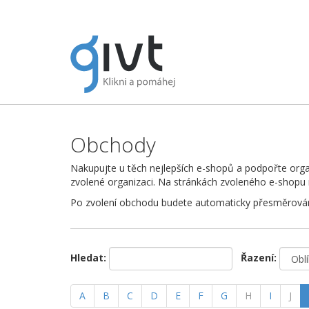
Obchody
Nakupujte u těch nejlepších e-shopů a podpořte org
zvolené organizaci. Na stránkách zvoleného e-shopu nak
Po zvolení obchodu budete automaticky přesměrován
Hledat:
Řazení:
A
B
C
D
E
F
G
H
I
J