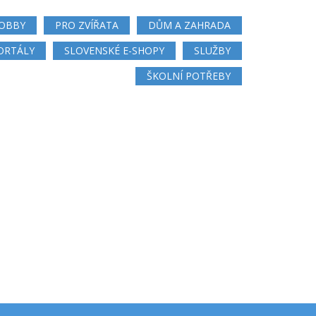
OBBY
PRO ZVÍŘATA
DŮM A ZAHRADA
ORTÁLY
SLOVENSKÉ E-SHOPY
SLUŽBY
ŠKOLNÍ POTŘEBY