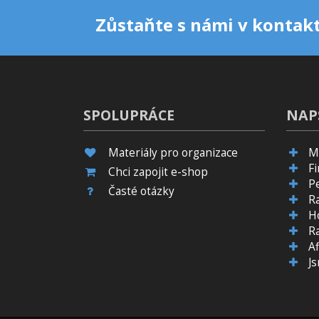
Zůstaňte s námi v kontakt
SPOLUPRÁCE
NAP
Materiály pro organizace
M
F
Chci zapojit e-shop
P
Časté otázky
R
H
R
Af
J