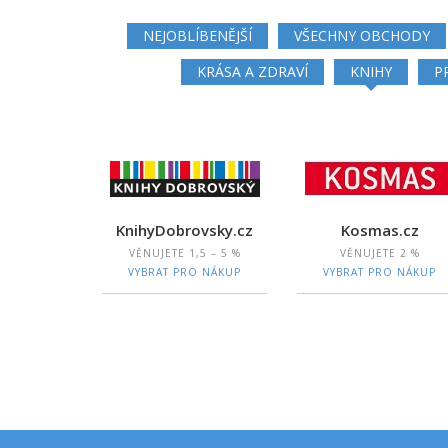
NEJOBLÍBENĚJŠÍ
VŠECHNY OBCHODY
KRÁSA A ZDRAVÍ
KNIHY
P
KnihyDobrovsky.cz
Kosmas.cz
VĚNUJETE
1,5 – 5 %
VĚNUJETE
2 %
VYBRAT PRO NÁKUP
VYBRAT PRO NÁKUP