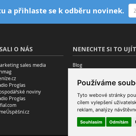
u a přihlaste se k odběru novinek.
SALI O NÁS
NENECHTE SI TO UJÍT
arketing sales media
Blog
inmag
Podcast Pijavice
eníze.cz
Pomocník do prohlížeče
Používáme soub
adio Proglas
ospodářské noviny
Tyto webové stránky použí
adio Proglas
cílem vylepšení uživatel
fial.com
reklam, analýzy návštěvno
smeÚspěšní.cz
Souhlasím
Odmítám