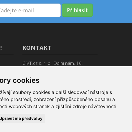
Přihlásit
!
KONTAKT
GIVT.cz s. r. o., Dolní nám. 16,
779 00 Olomouc
IČ: 04071433
ory cookies
Jsme tu pro Vás od 9:00 do 17:00
vají soubory cookies a další sledovací nástroje s
(+420) 737 266 402
ského prostředí, zobrazení přizpůsobeného obsahu a
sti webových stránek a zjištění zdroje návštěvnosti.
info@givt.cz
Upravit mé předvolby