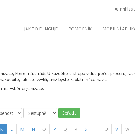
Přihlási
JAK TO FUNGUJE
POMOCNÍK
MOBILNÍ
APLIK
anizace, které máte rádi. U každého e-shopu vidíte počet procent, 
oupíte, jak jste zvyklí, aniž byste zaplatili něco navíc.
i na výběr organizace.
Seřadit
(current)
K
L
M
N
O
P
Q
R
S
T
U
V
W