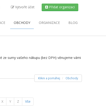
t
Vytvořit účet
Přidat organizaci
ACE
OBCHODY
ORGANIZACE
BLOG
které ze sumy vašeho nákupu (bez DPH) věnujeme vámi
Klikni a pomáhej
Obchody
X
Y
Z
Vše