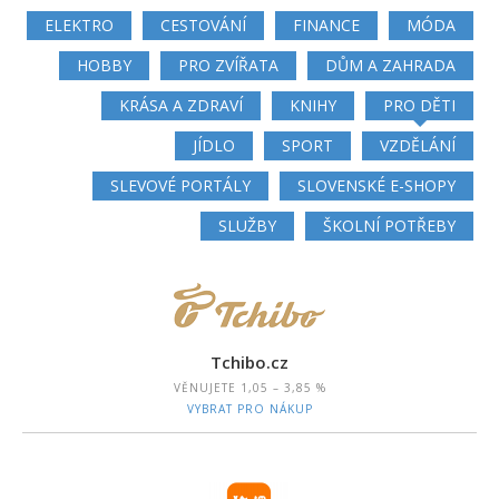
ELEKTRO
CESTOVÁNÍ
FINANCE
MÓDA
HOBBY
PRO ZVÍŘATA
DŮM A ZAHRADA
KRÁSA A ZDRAVÍ
KNIHY
PRO DĚTI
JÍDLO
SPORT
VZDĚLÁNÍ
SLEVOVÉ PORTÁLY
SLOVENSKÉ E-SHOPY
SLUŽBY
ŠKOLNÍ POTŘEBY
Tchibo.cz
VĚNUJETE
1,05 – 3,85 %
VYBRAT PRO NÁKUP