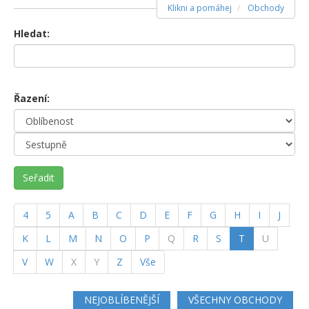
Klikni a pomáhej
Obchody
Hledat:
Řazení:
Seřadit
4
5
A
B
C
D
E
F
G
H
I
J
(current)
K
L
M
N
O
P
Q
R
S
T
U
V
W
X
Y
Z
Vše
NEJOBLÍBENĚJŠÍ
VŠECHNY OBCHODY