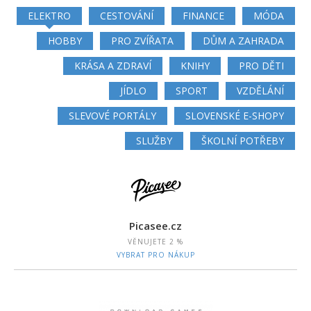
ELEKTRO
CESTOVÁNÍ
FINANCE
MÓDA
HOBBY
PRO ZVÍŘATA
DŮM A ZAHRADA
KRÁSA A ZDRAVÍ
KNIHY
PRO DĚTI
JÍDLO
SPORT
VZDĚLÁNÍ
SLEVOVÉ PORTÁLY
SLOVENSKÉ E-SHOPY
SLUŽBY
ŠKOLNÍ POTŘEBY
Picasee.cz
VĚNUJETE
2 %
VYBRAT PRO NÁKUP