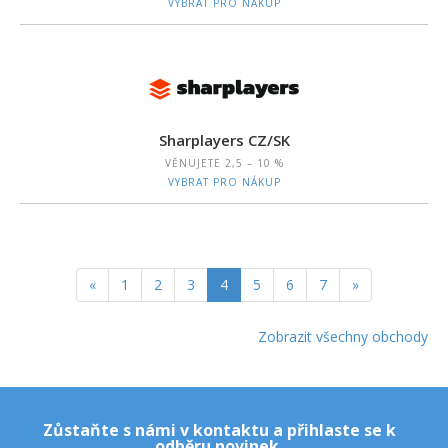
VYBRAT PRO NÁKUP
Sharplayers CZ/SK
VĚNUJETE
2,5 – 10 %
VYBRAT PRO NÁKUP
«
1
2
3
4
5
6
7
»
Zobrazit všechny obchody
Zůstaňte s námi v kontaktu a přihlaste se k
odběru novinek.