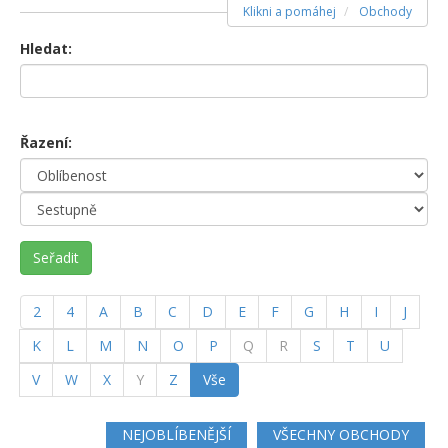
Klikni a pomáhej
Obchody
Hledat:
Řazení:
Seřadit
2
4
A
B
C
D
E
F
G
H
I
J
K
L
M
N
O
P
Q
R
S
T
U
V
W
X
Y
Z
Vše
NEJOBLÍBENĚJŠÍ
VŠECHNY OBCHODY