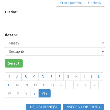
Klikni a pomáhej
Obchody
Hledat:
Řazení:
Seřadit
4
A
B
C
D
E
F
G
H
I
J
K
L
M
N
O
P
Q
R
S
T
U
V
W
X
Y
Z
Vše
NEJOBLÍBENĚJŠÍ
VŠECHNY OBCHODY