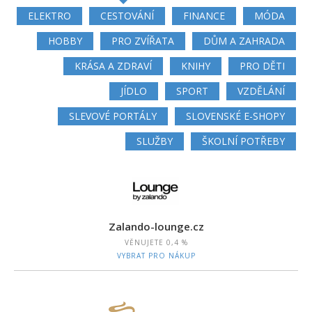
ELEKTRO
CESTOVÁNÍ
FINANCE
MÓDA
HOBBY
PRO ZVÍŘATA
DŮM A ZAHRADA
KRÁSA A ZDRAVÍ
KNIHY
PRO DĚTI
JÍDLO
SPORT
VZDĚLÁNÍ
SLEVOVÉ PORTÁLY
SLOVENSKÉ E-SHOPY
SLUŽBY
ŠKOLNÍ POTŘEBY
Zalando-lounge.cz
VĚNUJETE
0,4 %
VYBRAT PRO NÁKUP