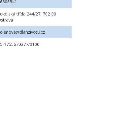
26806541
okolská třída 244/27, 702 00
strava
olenova@dlanzivotu.cz
5-1755670277/0100