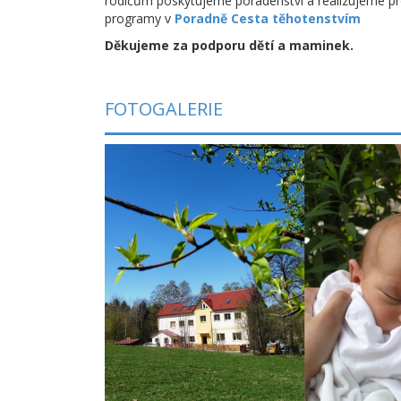
rodičům poskytujeme poradenství a realizujeme pr
programy v
Poradně Cesta těhotenstvím
Děkujeme za podporu dětí a maminek.
FOTOGALERIE