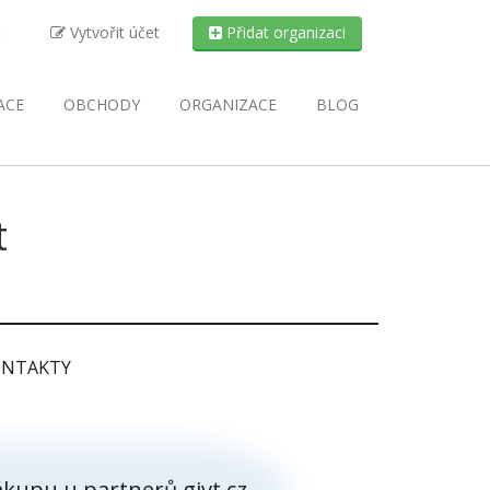
t
Vytvořit účet
Přidat organizaci
ACE
OBCHODY
ORGANIZACE
BLOG
t
NTAKTY
kupu u partnerů givt.cz