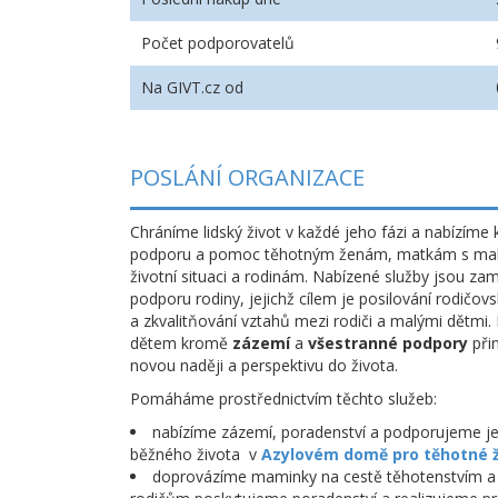
Počet podporovatelů
Na GIVT.cz od
POSLÁNÍ ORGANIZACE
Chráníme lidský život v každé jeho fázi a nabízíme 
podporu a pomoc těhotným ženám, matkám s malým
životní situaci a rodinám. Nabízené služby jsou z
podporu rodiny, jejichž cílem je posilování rodičo
a zkvalitňování vztahů mezi rodiči a malými dětm
dětem kromě
zázemí
a
všestranné podpory
při
novou naději a perspektivu do života.
Pomáháme prostřednictvím těchto služeb:
nabízíme zázemí, poradenství a podporujeme je
běžného života v
Azylovém domě pro těhotné že
doprovázíme maminky na cestě těhotenstvím a