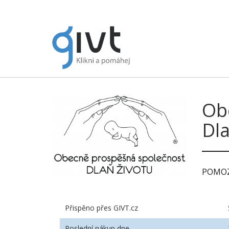
Ob
Dla
POMOZ
Přispěno přes GIVT.cz
Poslední nákup dne