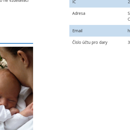
o ně vzdělávací
IČ
Adresa
S
O
Email
h
Číslo účtu pro dary
3