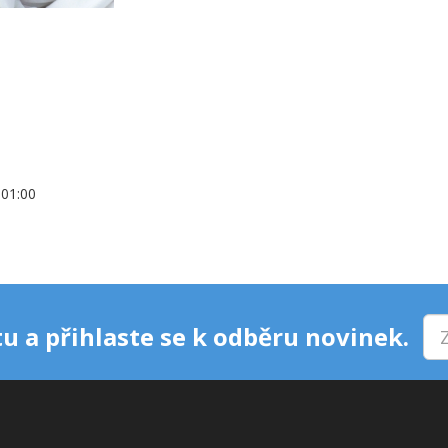
+01:00
u a přihlaste se k odběru novinek.