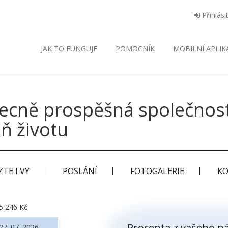
Přihlási
JAK TO FUNGUJE
POMOCNÍK
MOBILNÍ
APLIK
ecně prospěšná společnos
ň životu
TE I VY
POSLÁNÍ
FOTOGALERIE
KO
5 246 Kč
Procenta z vašeho ná
27. 07. 2026