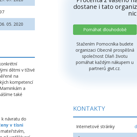
dostane i tato organiz
97
nic
06. 05. 2020
Pomáhat dlouhodobě
Stažením Pomocníka budete
organizaci Obecně prospěšná
společnost Dlaň životu
pomáhat každým nákupem u
konkrétní
partnerů givt.cz.
i dětmi v tíživé
aměřené na
vských kompetencí
i. Maminkám a
nášíme také
KONTAKTY
 k návratu do
ny v tísni
Internetové stránky
d
 mateřstvím,