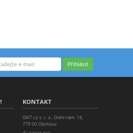
Přihlásit
!
KONTAKT
GIVT.cz s. r. o., Dolní nám. 16,
779 00 Olomouc