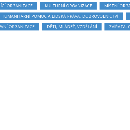
JÍCÍ ORGANIZACE
KULTURNÍ ORGANIZACE
MÍSTNÍ ORG
HUMANITÁRNÍ POMOC A LIDSKÁ PRÁVA, DOBROVOLNICTVÍ
EVNÍ ORGANIZACE
DĚTI, MLÁDEŽ, VZDĚLÁNÍ
ZVÍŘATA,