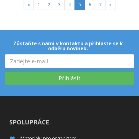
«
1
2
3
4
5
6
7
»
Zůstaňte s námi v kontaktu a přihlaste se k
odběru novinek.
Přihlásit
SPOLUPRÁCE
Materiály pro organizace