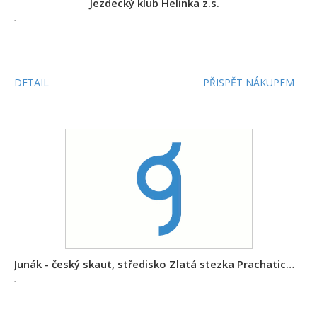
Jezdecký klub Helinka z.s.
-
DETAIL
PŘISPĚT NÁKUPEM
Junák - český skaut, středisko Zlatá stezka Prachatice, z. s.
-