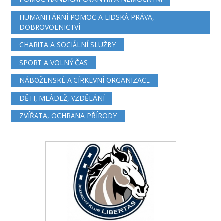
HUMANITÁRNÍ POMOC A LIDSKÁ PRÁVA,
DOBROVOLNICTVÍ
CHARITA A SOCIÁLNÍ SLUŽBY
SPORT A VOLNÝ ČAS
NÁBOŽENSKÉ A CÍRKEVNÍ ORGANIZACE
DĚTI, MLÁDEŽ, VZDĚLÁNÍ
ZVÍŘATA, OCHRANA PŘÍRODY