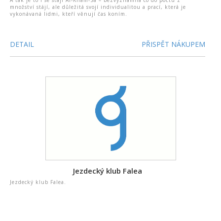
A tak je to i se stájí Al-Kham-Sa – bezvýznamná co do počtu z
množství stájí, ale důležitá svojí individualitou a prací, která je
vykonávaná lidmi, kteří věnují čas koním.
DETAIL
PŘISPĚT NÁKUPEM
Jezdecký klub Falea
Jezdecký klub Falea.