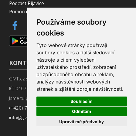
Podcast Pijavice
Pomocník do prohlížeče
Používáme soubory
cookies
Tyto webové stránky používají
soubory cookies a další sledovací
nástroje s cílem vylepšení
KONTAKT
uživatelského prostředí, zobrazení
přizpůsobeného obsahu a reklam,
GIVT.cz s. r. o., Dolní nám. 16, 779 00 Olomouc
analýzy návštěvnosti webových
IČ: 04071433
stránek a zjištění zdroje návštěvnosti.
Jsme tu pro Vás od 9:00 do 17:00
Souhlasím
(+420) 737 266 402
Odmítám
info@givt.cz
Upravit mé předvolby