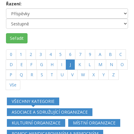
Řazení:
Seřadit
0
1
2
3
4
5
6
7
9
A
B
C
(current)
D
E
F
G
H
I
J
K
L
M
N
O
P
Q
R
S
T
U
V
W
X
Y
Z
Vše
VŠECHNY KATEGORIE
ASOCIACE A SDRUŽUJÍCÍ ORGANIZACE
KULTURNÍ ORGANIZACE
MÍSTNÍ ORGANIZACE
POMOC HANDICAPOVANÝM A NEMOCNÝM