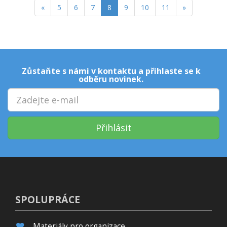
«
5
6
7
8
9
10
11
»
Zůstaňte s námi v kontaktu a přihlaste se k
odběru novinek.
Přihlásit
SPOLUPRÁCE
Materiály pro organizace