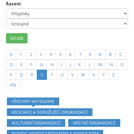
Řazení:
Seřadit
0
1
2
3
4
5
6
7
9
A
B
C
D
E
F
G
H
I
J
K
L
M
N
O
(current)
P
Q
R
S
T
U
V
W
X
Y
Z
Vše
VŠECHNY KATEGORIE
ASOCIACE A SDRUŽUJÍCÍ ORGANIZACE
KULTURNÍ ORGANIZACE
MÍSTNÍ ORGANIZACE
POMOC HANDICAPOVANÝM A NEMOCNÝM