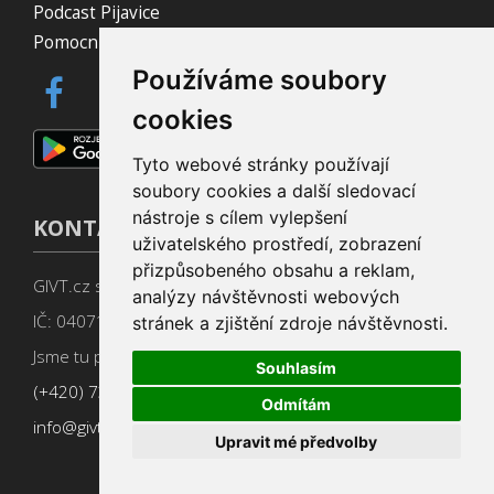
Podcast Pijavice
Pomocník do prohlížeče
Používáme soubory
cookies
Tyto webové stránky používají
soubory cookies a další sledovací
nástroje s cílem vylepšení
KONTAKT
uživatelského prostředí, zobrazení
přizpůsobeného obsahu a reklam,
GIVT.cz s. r. o., Dolní nám. 16, 779 00 Olomouc
analýzy návštěvnosti webových
IČ: 04071433
stránek a zjištění zdroje návštěvnosti.
Jsme tu pro Vás od 9:00 do 17:00
Souhlasím
(+420) 737 266 402
Odmítám
info@givt.cz
Upravit mé předvolby