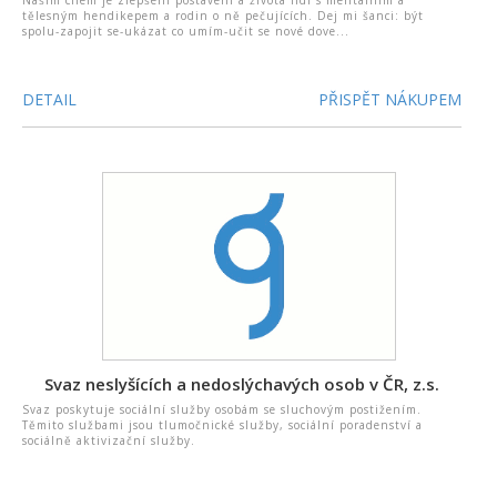
Naším cílem je zlepšení postavení a života lidí s mentálním a
tělesným hendikepem a rodin o ně pečujících. Dej mi šanci: být
spolu-zapojit se-ukázat co umím-učit se nové dove...
DETAIL
PŘISPĚT NÁKUPEM
Svaz neslyšících a nedoslýchavých osob v ČR, z.s.
Svaz poskytuje sociální služby osobám se sluchovým postižením.
Těmito službami jsou tlumočnické služby, sociální poradenství a
sociálně aktivizační služby.