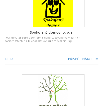
Spokojený domov, o. p. s.
Poskytovatel péče o seniory a handicapované ve vlastních
domácnostech na Mladoboleslavsku a v Českém ráji.
DETAIL
PŘISPĚT NÁKUPEM