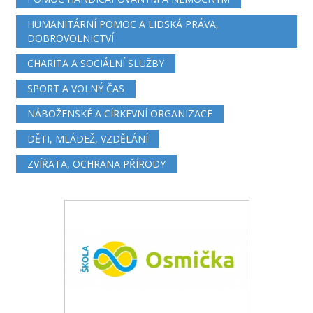
HUMANITÁRNÍ POMOC A LIDSKÁ PRÁVA,
DOBROVOLNICTVÍ
CHARITA A SOCIÁLNÍ SLUŽBY
SPORT A VOLNÝ ČAS
NÁBOŽENSKÉ A CÍRKEVNÍ ORGANIZACE
DĚTI, MLÁDEŽ, VZDĚLÁNÍ
ZVÍŘATA, OCHRANA PŘÍRODY