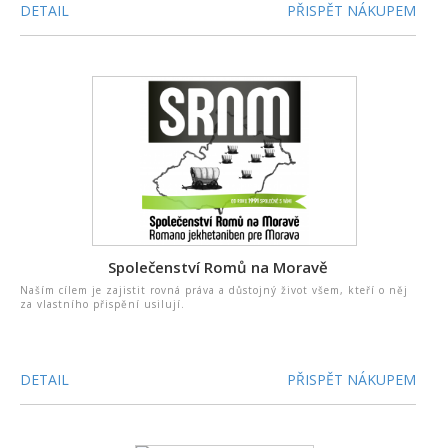
DETAIL
PŘISPĚT NÁKUPEM
Společenství Romů na Moravě
Naším cílem je zajistit rovná práva a důstojný život všem, kteří o něj
za vlastního přispění usilují.
DETAIL
PŘISPĚT NÁKUPEM