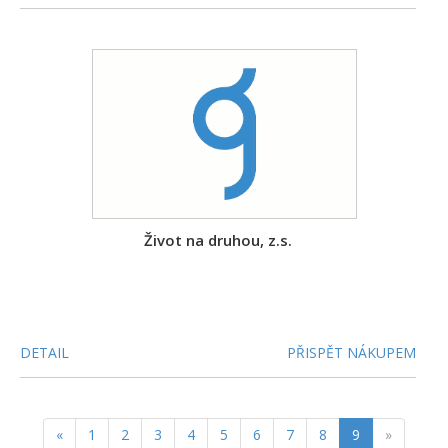
Život na druhou, z.s.
DETAIL
PŘISPĚT NÁKUPEM
«
1
2
3
4
5
6
7
8
9
»