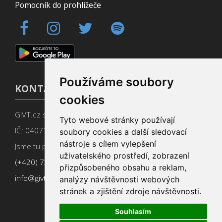
Pomocník do prohlížeče
Používáme soubory
KONTAKT
cookies
GIVT.cz s. r. o., Dolní nám. 16, 779 00 Olomouc
Tyto webové stránky používají
IČ: 04071433
soubory cookies a další sledovací
nástroje s cílem vylepšení
Jsme tu pro Vás od 9:00 do 17:00
uživatelského prostředí, zobrazení
(+420) 737 266 402
přizpůsobeného obsahu a reklam,
info@givt.cz
analýzy návštěvnosti webových
stránek a zjištění zdroje návštěvnosti.
Souhlasím