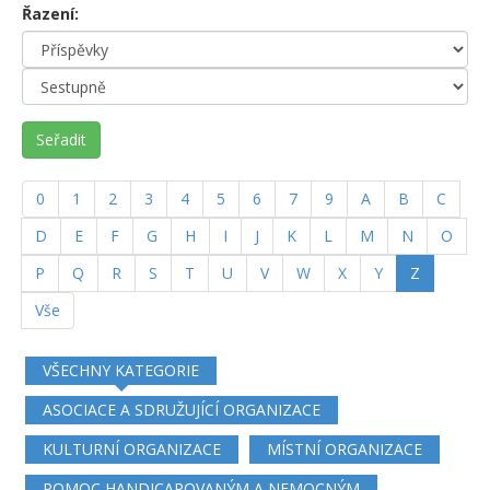
Řazení:
Seřadit
0
1
2
3
4
5
6
7
9
A
B
C
D
E
F
G
H
I
J
K
L
M
N
O
(current)
P
Q
R
S
T
U
V
W
X
Y
Z
Vše
VŠECHNY KATEGORIE
ASOCIACE A SDRUŽUJÍCÍ ORGANIZACE
KULTURNÍ ORGANIZACE
MÍSTNÍ ORGANIZACE
POMOC HANDICAPOVANÝM A NEMOCNÝM