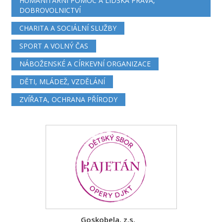
HUMANITÁRNÍ POMOC A LIDSKÁ PRÁVA,
DOBROVOLNICTVÍ
CHARITA A SOCIÁLNÍ SLUŽBY
SPORT A VOLNÝ ČAS
NÁBOŽENSKÉ A CÍRKEVNÍ ORGANIZACE
DĚTI, MLÁDEŽ, VZDĚLÁNÍ
ZVÍŘATA, OCHRANA PŘÍRODY
Goskobela, z.s.