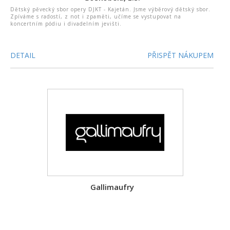
Dětský pěvecký sbor opery DJKT - Kajetán. Jsme výběrový dětský sbor.
Zpíváme s radostí, z not i zpaměti, učíme se vystupovat na
koncertním pódiu i divadelním jevišti.
DETAIL
PŘISPĚT NÁKUPEM
Gallimaufry