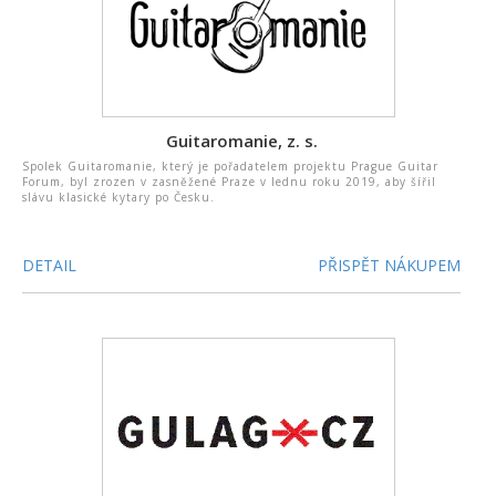
Guitaromanie, z. s.
Spolek Guitaromanie, který je pořadatelem projektu Prague Guitar
Forum, byl zrozen v zasněžené Praze v lednu roku 2019, aby šířil
slávu klasické kytary po Česku.
DETAIL
PŘISPĚT NÁKUPEM