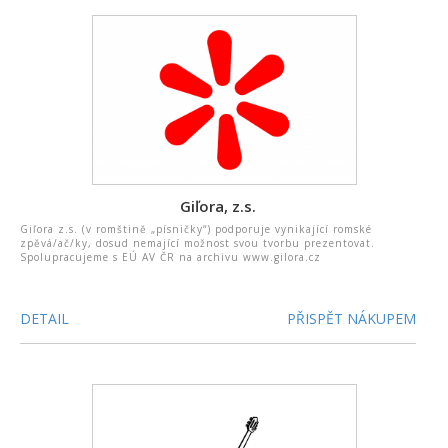
Giľora, z.s.
Giľora z.s. (v romštině „písničky“) podporuje vynikající romské
zpěvá/ač/ky, dosud nemající možnost svou tvorbu prezentovat.
Spolupracujeme s EÚ AV ČR na archivu www.gilora.cz
DETAIL
PŘISPĚT NÁKUPEM