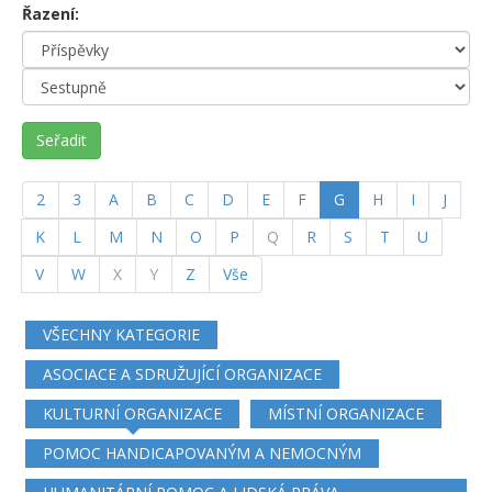
Řazení:
Seřadit
(current)
2
3
A
B
C
D
E
F
G
H
I
J
K
L
M
N
O
P
Q
R
S
T
U
V
W
X
Y
Z
Vše
VŠECHNY KATEGORIE
ASOCIACE A SDRUŽUJÍCÍ ORGANIZACE
KULTURNÍ ORGANIZACE
MÍSTNÍ ORGANIZACE
POMOC HANDICAPOVANÝM A NEMOCNÝM