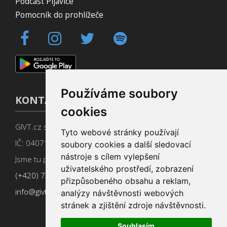
Podcast Pijavice
Pomocník do prohlížeče
Používáme soubory
KONTAKT
cookies
GIVT.cz s. r. o., Dolní nám. 16, 779 00 Olomouc
Tyto webové stránky používají
IČ: 04071433
soubory cookies a další sledovací
nástroje s cílem vylepšení
Jsme tu pro Vás od 9:00 do 17:00
uživatelského prostředí, zobrazení
(+420) 737 266 402
přizpůsobeného obsahu a reklam,
info@givt.cz
analýzy návštěvnosti webových
stránek a zjištění zdroje návštěvnosti.
Souhlasím