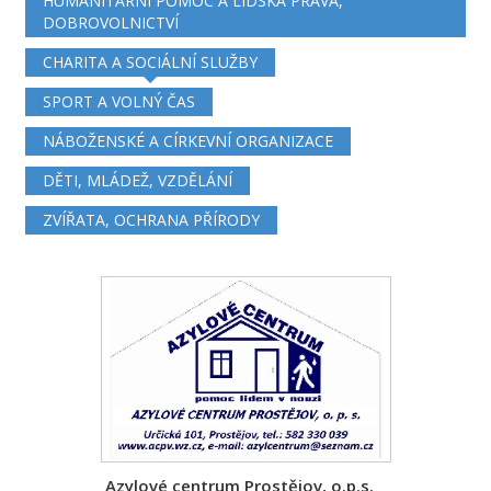
HUMANITÁRNÍ POMOC A LIDSKÁ PRÁVA,
DOBROVOLNICTVÍ
CHARITA A SOCIÁLNÍ SLUŽBY
SPORT A VOLNÝ ČAS
NÁBOŽENSKÉ A CÍRKEVNÍ ORGANIZACE
DĚTI, MLÁDEŽ, VZDĚLÁNÍ
ZVÍŘATA, OCHRANA PŘÍRODY
Azylové centrum Prostějov, o.p.s.