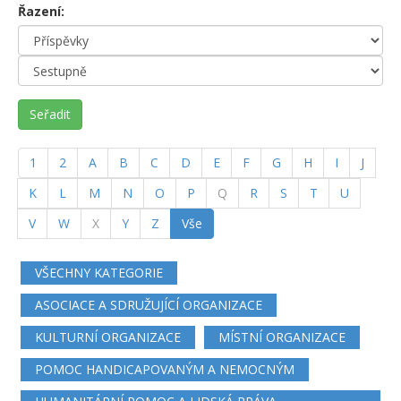
Řazení:
Seřadit
1
2
A
B
C
D
E
F
G
H
I
J
K
L
M
N
O
P
Q
R
S
T
U
V
W
X
Y
Z
Vše
VŠECHNY KATEGORIE
ASOCIACE A SDRUŽUJÍCÍ ORGANIZACE
KULTURNÍ ORGANIZACE
MÍSTNÍ ORGANIZACE
POMOC HANDICAPOVANÝM A NEMOCNÝM