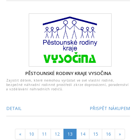
PĚSTOUNSKÉ RODINY KRAJE VYSOČINA
Zajistit dětem, které nemohou vyrůstat ve své vlastní rodině,
bezpečné náhradní rodinné prostředí zkrze doprovázení, poradenství
a vzdělávání náhradních rodičů.
DETAIL
PŘISPĚT NÁKUPEM
«
10
11
12
13
14
15
16
»