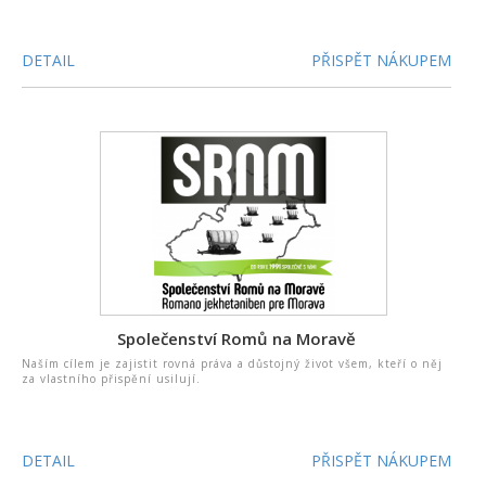
DETAIL
PŘISPĚT NÁKUPEM
Společenství Romů na Moravě
Naším cílem je zajistit rovná práva a důstojný život všem, kteří o něj
za vlastního přispění usilují.
DETAIL
PŘISPĚT NÁKUPEM