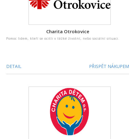
Charita Otrokovice
Pomoc lidem, kteří se ocitli v těžké životní, nebo sociální situaci.
DETAIL
PŘISPĚT NÁKUPEM