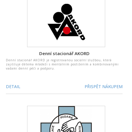
Denní stacionář AKORD
Denní stacionář AKORD je registrovanou sociální službou, která
zajišťuje dětema mládeži s mentálním postižením a kombinovanými
vadami denní péči a podporu.
DETAIL
PŘISPĚT NÁKUPEM