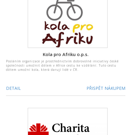
Kola pro Afriku o.p.s.
Posláním organizace je prostřednictvím dobrovolné iniciativy české
společnosti umožnit dětem v Africe cestu ke vzdělání. Tuto cestu
dětem umožní kola, která darují lidé v ČR.
DETAIL
PŘISPĚT NÁKUPEM