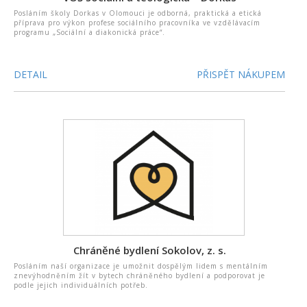
Posláním školy Dorkas v Olomouci je odborná, praktická a etická
příprava pro výkon profese sociálního pracovníka ve vzdělávacím
programu „Sociální a diakonická práce“.
DETAIL
PŘISPĚT NÁKUPEM
Chráněné bydlení Sokolov, z. s.
Posláním naší organizace je umožnit dospělým lidem s mentálním
znevýhodněním žít v bytech chráněného bydlení a podporovat je
podle jejich individuálních potřeb.