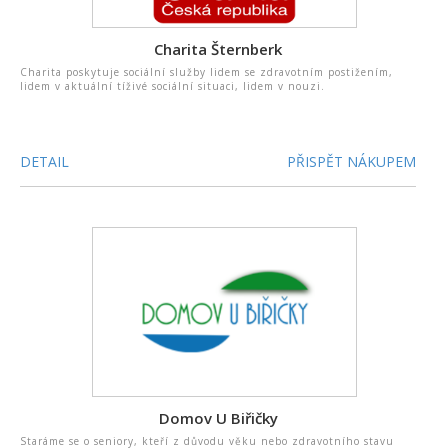
Charita Šternberk
Charita poskytuje sociální služby lidem se zdravotním postižením,
lidem v aktuální tíživé sociální situaci, lidem v nouzi.
DETAIL
PŘISPĚT NÁKUPEM
Domov U Biřičky
Staráme se o seniory, kteří z důvodu věku nebo zdravotního stavu