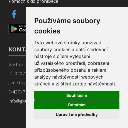
Pomocník do prohlížeče
Používáme soubory
cookies
Tyto webové stránky používají
KONTAKT
soubory cookies a další sledovací
nástroje s cílem vylepšení
uživatelského prostředí, zobrazení
GIVT.cz s. r. o., Dolní nám. 16, 779 00 Olomouc
přizpůsobeného obsahu a reklam,
IČ: 04071433
analýzy návštěvnosti webových
Jsme tu pro Vás od 9:00 do 17:00
stránek a zjištění zdroje návštěvnosti.
(+420) 737 266 402
Souhlasím
info@givt.cz
Odmítám
Upravit mé předvolby