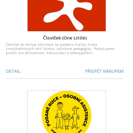
Človíček (One Little)
Človíček se věnuje aktivitám na podporu kvality života
znevýhodněných dětí formou zážitkové pedagogiky. Poskytujeme
prostor pro přirozenost, komunikaci a sebevyjádření.
DETAIL
PŘISPĚT NÁKUPEM