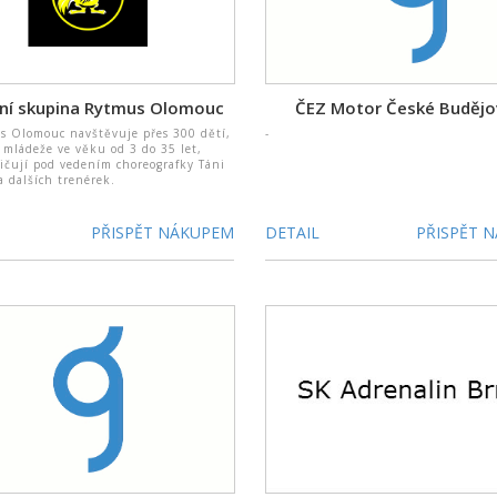
ní skupina Rytmus Olomouc
ČEZ Motor České Budějo
s Olomouc navštěvuje přes 300 dětí,
-
 mládeže ve věku od 3 do 35 let,
vičují pod vedením choreografky Táni
 dalších trenérek.
PŘISPĚT NÁKUPEM
DETAIL
PŘISPĚT 