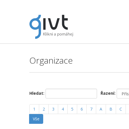
Organizace
Hledat:
Řazení:
1
2
3
4
5
6
7
A
B
C
Vše