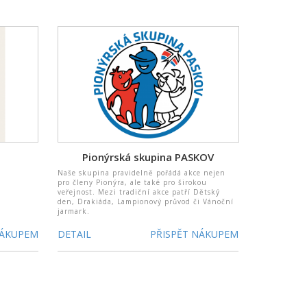
Pionýrská skupina PASKOV
Naše skupina pravidelně pořádá akce nejen
pro členy Pionýra, ale také pro širokou
veřejnost. Mezi tradiční akce patří Dětský
den, Drakiáda, Lampionový průvod či Vánoční
jarmark.
NÁKUPEM
DETAIL
PŘISPĚT NÁKUPEM