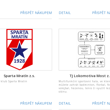
PŘISPĚT NÁKUPEM
DETAIL
PŘISPĚT 
Sparta Mratín z.s.
TJ Lokomotiva Most z.
 klub Sparta Mratín
Multifunkční sportovní hala, ve kter
můžete zahrát badminton, florbal, fo
volejbal, házenou, tenis či využít le
stěnu.
PŘISPĚT NÁKUPEM
DETAIL
PŘISPĚT 