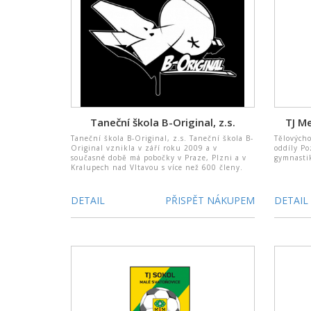
Taneční škola B-Original, z.s.
TJ M
Taneční škola B-Original, z.s. Taneční škola B-
Tělovýcho
Original vznikla v září roku 2009 a v
oddíly P
současné době má pobočky v Praze, Plzni a v
gymnastik
Kralupech nad Vltavou s více než 600 členy.
DETAIL
PŘISPĚT NÁKUPEM
DETAIL