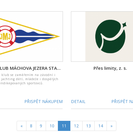
JACHTKLUB MÁCHOVA JEZERA STARÉ SPLAVY, z.s.
Přes limity, z. s.
í klub se zaměřením na závodní i
 jachting dětí, mládeže i dospělých
endikepovaných sportovců.
PŘISPĚT NÁKUPEM
DETAIL
PŘISPĚT 
«
8
9
10
11
12
13
14
»