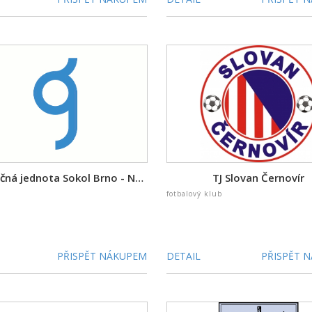
Tělocvičná jednota Sokol Brno - Nový Lískovec
TJ Slovan Černovír
fotbalový klub
PŘISPĚT NÁKUPEM
DETAIL
PŘISPĚT 