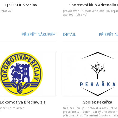
TJ SOKOL Vraclav
Sportovní klub Adrenalin
 Vraclav
provozování futsalového oddílu, orga
sportovních akcí
PŘISPĚT NÁKUPEM
DETAIL
PŘISPĚT 
 Lokomotiva Břeclav, z.s.
Spolek Pekařka
portu a relaxace
Naším cílem je udržovat a rozvíjet ve
prostranství, zeleň, parky a všeobec
přispívat k zpříjemnění života v naš