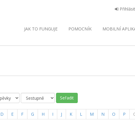
Přihlási
JAK TO FUNGUJE
POMOCNÍK
MOBILNÍ
APLIK
Seřadit
D
E
F
G
H
I
J
K
L
M
N
O
P