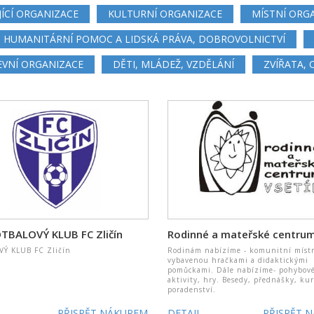
JÍCÍ ORGANIZACE
KULTURNÍ ORGANIZACE
MÍSTNÍ ORG
HUMANITÁRNÍ POMOC A LIDSKÁ PRÁVA, DOBROVOLNICTVÍ
EVNÍ ORGANIZACE
DĚTI, MLÁDEŽ, VZDĚLÁNÍ
ZVÍŘATA,
TBALOVÝ KLUB FC Zličín
Ý KLUB FC Zličín
Rodinám nabízíme - komunitní míst
vybavenou hračkami a didaktickými
pomůckami. Dále nabízíme- pohybové
aktivity, hry. Besedy, přednášky, ku
poradenství.
PŘISPĚT NÁKUPEM
DETAIL
PŘISPĚT 