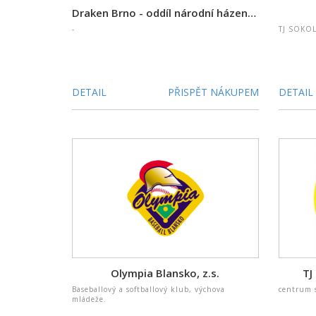
Draken Brno - oddíl národní házené při TJ Tábor Brno, z.s.
-
TJ SOKOL
DETAIL
PŘISPĚT NÁKUPEM
DETAIL
Olympia Blansko, z.s.
TJ
Baseballový a softballový klub, výchova
centrum s
mládeže.