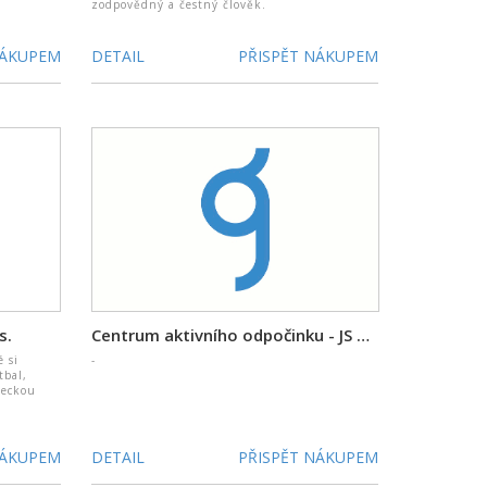
zodpovědný a čestný člověk.
NÁKUPEM
DETAIL
PŘISPĚT NÁKUPEM
s.
Centrum aktivního odpočinku - JS na Špičáku
é si
-
tbal,
zeckou
NÁKUPEM
DETAIL
PŘISPĚT NÁKUPEM