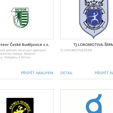
eteor České Budějovice z.s.
TJ LOKOMOTIVA-ŠER
vná jednota sdružující sportovní
TJ LOKOMOTIVA-ŠERM
ozemního hokeje, Moderní
y, Volejbalu a Tenisu.
PŘISPĚT NÁKUPEM
DETAIL
PŘISPĚT 