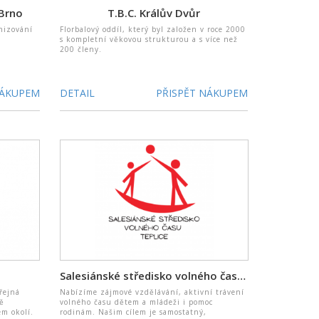
 Brno
T.B.C. Králův Dvůr
nizování
Florbalový oddíl, který byl založen v roce 2000
s kompletní věkovou strukturou a s více než
200 členy.
NÁKUPEM
DETAIL
PŘISPĚT NÁKUPEM
Salesiánské středisko volného času Teplice
řejná
Nabízíme zájmové vzdělávání, aktivní trávení
ně
volného času dětem a mládeži i pomoc
em okolí.
rodinám. Našim cílem je samostatný,