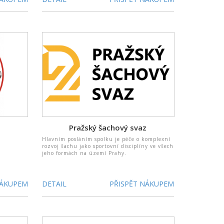
Pražský šachový svaz
Hlavním posláním spolku je péče o komplexní
rozvoj šachu jako sportovní disciplíny ve všech
jeho formách na území Prahy.
NÁKUPEM
DETAIL
PŘISPĚT NÁKUPEM