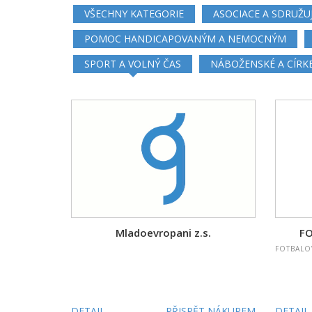
VŠECHNY KATEGORIE
ASOCIACE A SDRUŽU
POMOC HANDICAPOVANÝM A NEMOCNÝM
SPORT A VOLNÝ ČAS
NÁBOŽENSKÉ A CÍRK
Mladoevropani z.s.
FO
FOTBALOV
DETAIL
PŘISPĚT NÁKUPEM
DETAIL