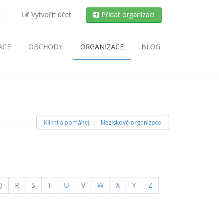
t
Vytvořit účet
Přidat organizaci
ACE
OBCHODY
ORGANIZACE
BLOG
Klikni a pomáhej
Neziskové organizace
Q
R
S
T
U
V
W
X
Y
Z