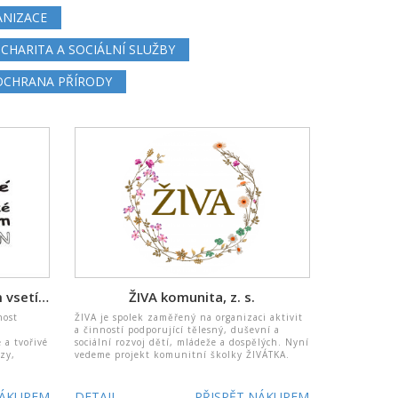
ANIZACE
CHARITA A SOCIÁLNÍ SLUŽBY
 OCHRANA PŘÍRODY
Rodinné a mateřské centrum vsetín, z.s.
ŽIVA komunita, z. s.
nost
ŽIVA je spolek zaměřený na organizaci aktivit
a činností podporující tělesný, duševní a
 a tvořivé
sociální rozvoj dětí, mládeže a dospělých. Nyní
rzy,
vedeme projekt komunitní školky ŽIVÁTKA.
NÁKUPEM
DETAIL
PŘISPĚT NÁKUPEM