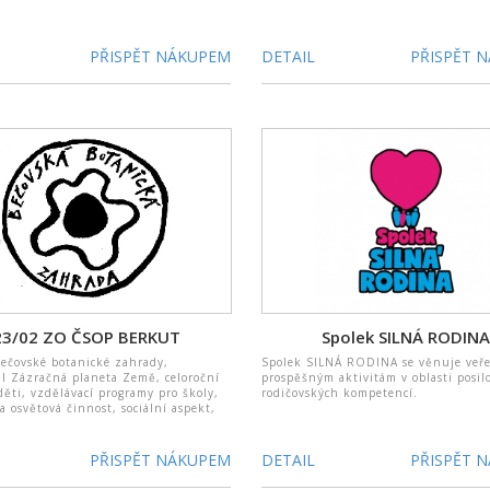
PŘISPĚT NÁKUPEM
DETAIL
PŘISPĚT 
23/02 ZO ČSOP BERKUT
Spolek SILNÁ RODIN
ečovské botanické zahrady,
Spolek SILNÁ RODINA se věnuje veř
al Zázračná planeta Země, celoroční
prospěšným aktivitám v oblasti posil
děti, vzdělávací programy pro školy,
rodičovských kompetencí.
a osvětová činnost, sociální aspekt,
PŘISPĚT NÁKUPEM
DETAIL
PŘISPĚT 