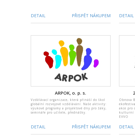
DETAIL
PŘISPĚT NÁKUPEM
DETAIL
ARPOK, o. p. s.
Vzdělávací organizace, která přináší do škol
Obnova B
globální rozvojové vzdělávání. Naše aktivity:
ekofestiv
výukové programy a projektové dny pro žáky,
akce pro 
semináře pro učitele, přednášky.
kulturní 
EVVO
DETAIL
PŘISPĚT NÁKUPEM
DETAIL