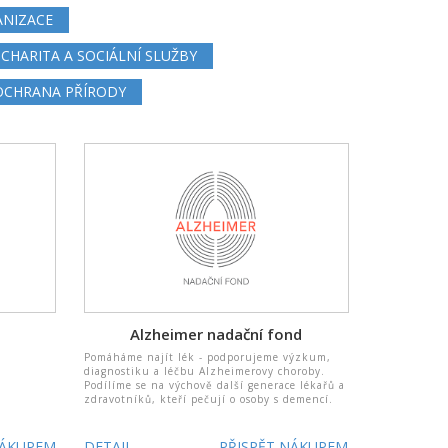
ANIZACE
CHARITA A SOCIÁLNÍ SLUŽBY
 OCHRANA PŘÍRODY
Alzheimer nadační fond
Pomáháme najít lék - podporujeme výzkum,
diagnostiku a léčbu Alzheimerovy choroby.
Podílíme se na výchově další generace lékařů a
zdravotníků, kteří pečují o osoby s demencí.
NÁKUPEM
DETAIL
PŘISPĚT NÁKUPEM