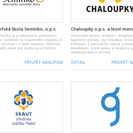
řská škola Semínko, o.p.s.
školky je profesionální předškolní
Otevíráme dětem, mládeži i dospělý
ní založené na vzájemném respektu k
tajemství přírody, její hloubku, krás
 k druhým i k sobě samému. Semínko
křehkost, a posilujeme takové znalos
skem praxe pro studenty učitelství.
dovednosti, které vedou k respektu a
ohleduplnosti k přírodě.
PŘISPĚT NÁKUPEM
DETAIL
PŘISPĚT 