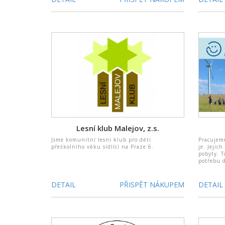
Lesní klub Malejov, z.s.
Jsme komunitní lesní klub pro děti
Pracujeme
přeškolního věku sídlící na Praze 6.
je. Jejic
pobyty. T
potřebu d
DETAIL
PŘISPĚT NÁKUPEM
DETAIL