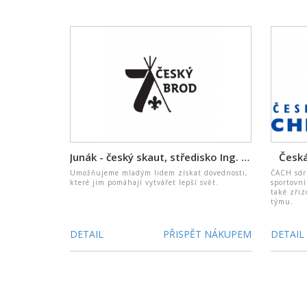
Junák - český skaut, středisko Ing. Ládi Nováka Český Brod, z. s.
Česká
Umožňujeme mladým lidem získat dovednosti,
ČACH sdru
které jim pomáhají vytvářet lepší svět.
sportovní
také zři
týmu.
DETAIL
PŘISPĚT NÁKUPEM
DETAIL