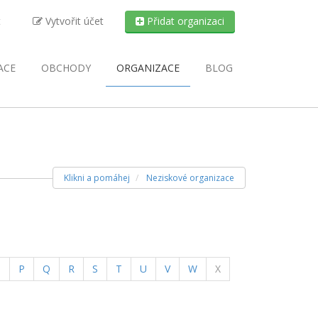
t
Vytvořit účet
Přidat organizaci
ACE
OBCHODY
ORGANIZACE
BLOG
Klikni a pomáhej
Neziskové organizace
O
P
Q
R
S
T
U
V
W
X