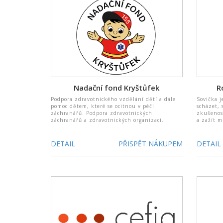
Nadační fond Kryštůfek
R
Podpora zdravotnického vzdělání dětí a dále
Sovička j
pomoc dětem, které se ocitnou v péči
scházet, 
záchranářů. Podpora zdravotnických
zkušenos
záchranářů a zdravotnických organizací.
a zažít 
DETAIL
PŘISPĚT NÁKUPEM
DETAIL