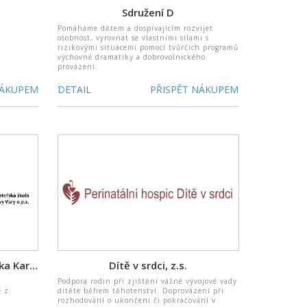
Sdružení D
Pomáháme dětem a dospívajícím rozvíjet
osobnost, vyrovnat se vlastními silami s
rizikovými situacemi pomocí tvůrčích programů
výchovné dramatiky a dobrovolnického
provázení.
NÁKUPEM
DETAIL
PŘISPĚT NÁKUPEM
Waldorfská ZŠ a MŠ Wlaštovka Karlovy Vary o.p.s.
Dítě v srdci, z.s.
Podpora rodin při zjištění vážné vývojové vady
e z
dítěte během těhotenství. Doprovázení při
rozhodování o ukončení či pokračování v