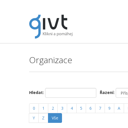
Organizace
Hledat:
Řazení:
0
1
2
3
4
5
6
7
9
A
Y
Z
Vše