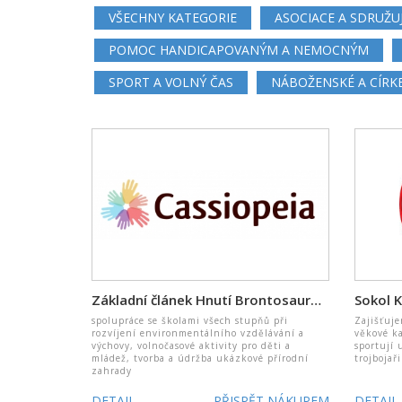
VŠECHNY KATEGORIE
ASOCIACE A SDRUŽU
POMOC HANDICAPOVANÝM A NEMOCNÝM
SPORT A VOLNÝ ČAS
NÁBOŽENSKÉ A CÍRK
Základní článek Hnutí Brontosaurus Forest
spolupráce se školami všech stupňů při
Zajišťuje
rozvíjení environmentálního vzdělávání a
věkové ka
výchovy, volnočasové aktivity pro děti a
sportují u
mládež, tvorba a údržba ukázkové přírodní
trojbojaři
zahrady
DETAIL
PŘISPĚT NÁKUPEM
DETAIL