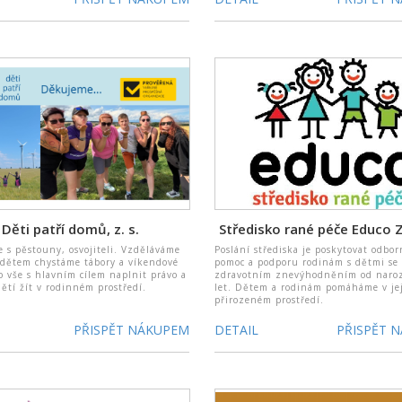
Děti patří domů, z. s.
Středisko rané péče Educo Zl
 s pěstouny, osvojiteli. Vzděláváme
Poslání střediska je poskytovat odbo
h dětem chystáme tábory a víkendové
pomoc a podporu rodinám s dětmi se
o vše s hlavním cílem naplnit právo a
zdravotním znevýhodněním od naroz
ětí žít v rodinném prostředí.
let. Dětem a rodinám pomáháme v je
přirozeném prostředí.
PŘISPĚT NÁKUPEM
DETAIL
PŘISPĚT 