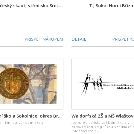
Junák - český skaut, středisko Srdíčko Třebíč, z. s.
T.J.Sokol Horní Bříza
PŘISPĚT NÁKUPEM
DETAIL
PŘISPĚT 
Základní škola Sokolnice, okres Brno - venkov, příspěvková organizace
í, činnost základní školy
Jediná waldorfská základní škola v
Karlovarském kraji. Škola vzniklá cel
iniciativy rodičů.