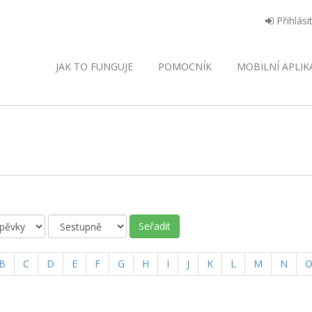
Přihlási
JAK TO FUNGUJE
POMOCNÍK
MOBILNÍ
APLIK
Seřadit
B
C
D
E
F
G
H
I
J
K
L
M
N