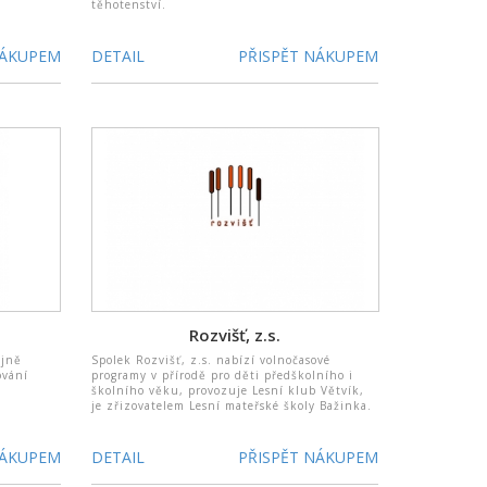
těhotenství.
NÁKUPEM
DETAIL
PŘISPĚT NÁKUPEM
A
Rozvišť, z.s.
ejně
Spolek Rozvišť, z.s. nabízí volnočasové
ování
programy v přírodě pro děti předškolního i
školního věku, provozuje Lesní klub Větvík,
je zřizovatelem Lesní mateřské školy Bažinka.
NÁKUPEM
DETAIL
PŘISPĚT NÁKUPEM