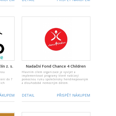
ín z. s.
Nadační Fond Chance 4 Children
rnou
Hlavním cílem organizace je vyvíjet a
implementovat programy které nabízejí
ení do 7
pomocnou ruku společensky hendikepovaným
jich
a dlouhodobě nemocným dětem.
NÁKUPEM
DETAIL
PŘISPĚT NÁKUPEM