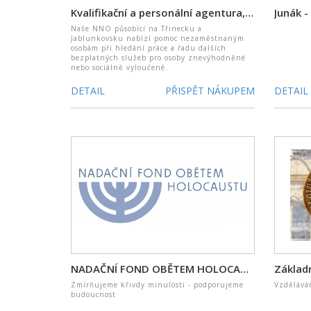
Kvalifikační a personální agentura, o. p. s.
Naše NNO působící na Třinecku a
Jablunkovsku nabízí pomoc nezaměstnaným
osobám při hledání práce a řadu dalších
bezplatných služeb pro osoby znevýhodněné
nebo sociálně vyloučené.
DETAIL
PŘISPĚT NÁKUPEM
DETAIL
NADAČNÍ FOND OBĚTEM HOLOCAUSTU
Zmírňujeme křivdy minulosti - podporujeme
Vzděláván
budoucnost