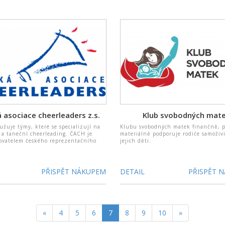
 asociace cheerleaders z.s.
Klub svobodných mat
žuje týmy, které se specializují na
Klubu svobodných matek finančně, p
 a taneční cheerleading. ČACH je
materiálně podporuje rodiče samoživi
zovatelem českého reprezentačního
jejich děti.
PŘISPĚT NÁKUPEM
DETAIL
PŘISPĚT 
«
4
5
6
7
8
9
10
»