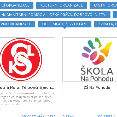
JÍCÍ ORGANIZACE
KULTURNÍ ORGANIZACE
MÍSTNÍ ORG
HUMANITÁRNÍ POMOC A LIDSKÁ PRÁVA, DOBROVOLNICTVÍ
EVNÍ ORGANIZACE
DĚTI, MLÁDEŽ, VZDĚLÁNÍ
ZVÍŘATA,
Sokol Kutná Hora, Tělocvičná jednota, pobočný spolek ČOS
ZŠ Na Pohodu
me cvičení všestrannosti pro všechny
-
tegorie od malých dětí po seniory a
 nás basketbalisté, karatisté, siloví
 a boulderisti.
PŘISPĚT NÁKUPEM
DETAIL
PŘISPĚT 