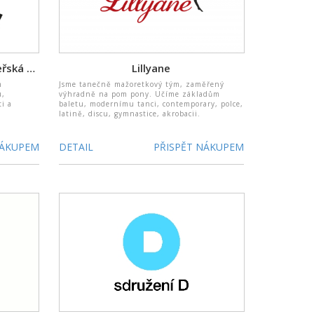
Chaloupky o.p.s. a lesní mateřská škola
Lillyane
m
Jsme tanečně mažoretkový tým, zaměřený
u,
výhradně na pom pony. Učíme základům
ti a
baletu, modernímu tanci, contemporary, polce,
latině, discu, gymnastice, akrobacii.
NÁKUPEM
DETAIL
PŘISPĚT NÁKUPEM