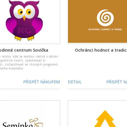
odinné centrum Sovička
Ochránci hodnot a tradic,
e místo, kde se mohou rodiče s dětmi
společně tvořit, vyměňovat si
ti, zúčastňovat se různých programů
mnoho krásného.
PŘISPĚT NÁKUPEM
DETAIL
PŘISPĚT 