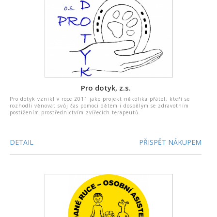
Pro dotyk, z.s.
Pro dotyk vznikl v roce 2011 jako projekt několika přátel, kteří se
rozhodli věnovat svůj čas pomoci dětem i dospělým se zdravotním
postižením prostřednictvím zvířecích terapeutů.
DETAIL
PŘISPĚT NÁKUPEM