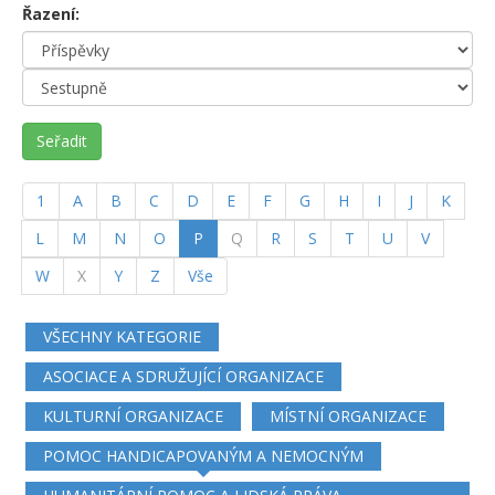
Řazení:
Seřadit
1
A
B
C
D
E
F
G
H
I
J
K
(current)
L
M
N
O
P
Q
R
S
T
U
V
W
X
Y
Z
Vše
VŠECHNY KATEGORIE
ASOCIACE A SDRUŽUJÍCÍ ORGANIZACE
KULTURNÍ ORGANIZACE
MÍSTNÍ ORGANIZACE
POMOC HANDICAPOVANÝM A NEMOCNÝM