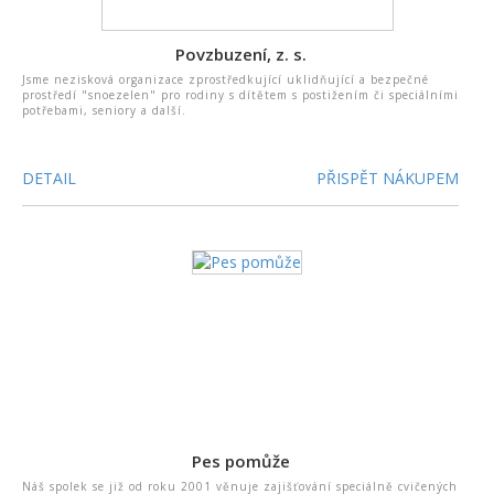
Povzbuzení, z. s.
Jsme nezisková organizace zprostředkující uklidňující a bezpečné
prostředí "snoezelen" pro rodiny s dítětem s postižením či speciálními
potřebami, seniory a další.
DETAIL
PŘISPĚT NÁKUPEM
Pes pomůže
Náš spolek se již od roku 2001 věnuje zajišťování speciálně cvičených