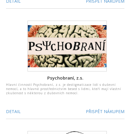
DETAIL
PŘISPĚT NÁKUPEM
Psychobraní, z.s.
Hlavní činností Psychobraní, z.s. je destigmatizace lidí s duševní
nemocí, a to hlavně prostřednictvím besed s lidmi, kteří mají vlastní
zkušenost s některou z duševních nemocí.
DETAIL
PŘISPĚT NÁKUPEM