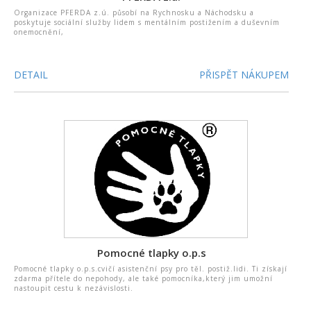
Organizace PFERDA z.ú. působí na Rychnosku a Náchodsku a
poskytuje sociální služby lidem s mentálním postižením a duševním
onemocnění,
DETAIL
PŘISPĚT NÁKUPEM
Pomocné tlapky o.p.s
Pomocné tlapky o.p.s.cvičí asistenční psy pro těl. postiž.lidi. Ti získají
zdarma přítele do nepohody, ale také pomocníka,který jim umožní
nastoupit cestu k nezávislosti.