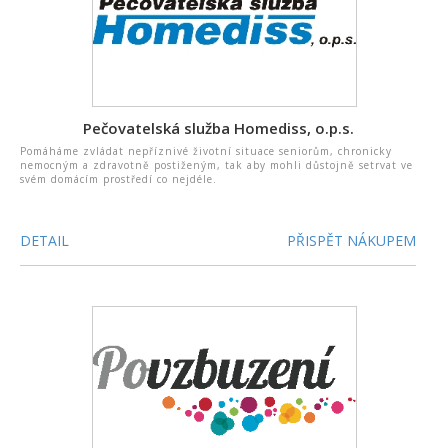
Pečovatelská služba Homediss, o.p.s.
Pomáháme zvládat nepříznivé životní situace seniorům, chronicky
nemocným a zdravotně postiženým, tak aby mohli důstojně setrvat ve
svém domácím prostředí co nejdéle.
DETAIL
PŘISPĚT NÁKUPEM