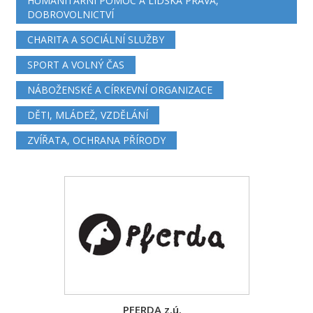
HUMANITÁRNÍ POMOC A LIDSKÁ PRÁVA,
DOBROVOLNICTVÍ
CHARITA A SOCIÁLNÍ SLUŽBY
SPORT A VOLNÝ ČAS
NÁBOŽENSKÉ A CÍRKEVNÍ ORGANIZACE
DĚTI, MLÁDEŽ, VZDĚLÁNÍ
ZVÍŘATA, OCHRANA PŘÍRODY
PFERDA z.ú.