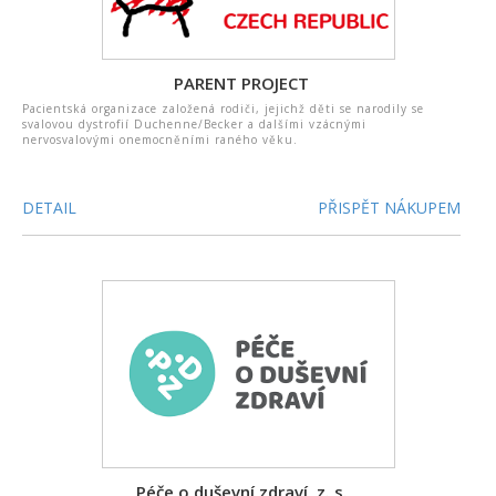
PARENT PROJECT
Pacientská organizace založená rodiči, jejichž děti se narodily se
svalovou dystrofií Duchenne/Becker a dalšími vzácnými
nervosvalovými onemocněními raného věku.
DETAIL
PŘISPĚT NÁKUPEM
Péče o duševní zdraví, z. s.