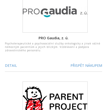
PRO Gaudia, z. ú.
Psychoterapeutické a psychosociální služby onkologicky a jinak vážně
nemocným pacientům a jejich blízkým. Vzdělávání a podpora
zdravotnického personálu.
DETAIL
PŘISPĚT NÁKUPEM