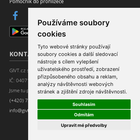
Pomocník do prohlížeče
Používáme soubory
cookies
Tyto webové stránky používají
KONTAKT
soubory cookies a další sledovací
nástroje s cílem vylepšení
uživatelského prostředí, zobrazení
GIVT.cz s. r. o., Dolní nám. 16, 779 00 Olomouc
přizpůsobeného obsahu a reklam,
IČ: 04071433
analýzy návštěvnosti webových
Jsme tu pro Vás od 9:00 do 17:00
stránek a zjištění zdroje návštěvnosti.
(+420) 737 266 402
Souhlasím
info@givt.cz
Odmítám
Upravit mé předvolby