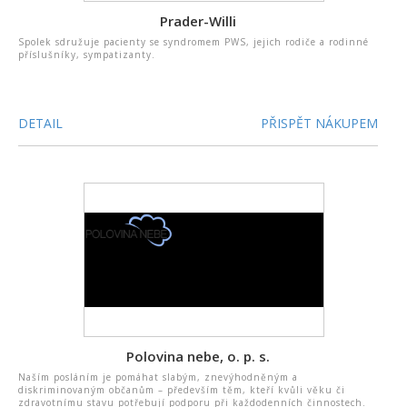
Prader-Willi
Spolek sdružuje pacienty se syndromem PWS, jejich rodiče a rodinné
příslušníky, sympatizanty.
DETAIL
PŘISPĚT NÁKUPEM
Polovina nebe, o. p. s.
Naším posláním je pomáhat slabým, znevýhodněným a
diskriminovaným občanům – především těm, kteří kvůli věku či
zdravotnímu stavu potřebují podporu při každodenních činnostech.