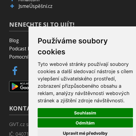
JsmeÚspěšní.cz
NENECHTE SI TO UJÍT!
Používáme soubory
Blog
Podcast Pijavice
cookies
Pomocník do prohlížeče
Tyto webové stránky používají soubory
cookies a další sledovací nástroje s cílem
vylepšení uživatelského prostředí,
zobrazení přizpůsobeného obsahu a
reklam, analýzy návštěvnosti webových
stránek a zjištění zdroje návštěvnosti.
KONTAKT
Souhlasím
Odmítám
GIVT.cz s. r. o., Dolní nám. 16, 779 00 Olomouc
Upravit mé předvolby
IČ: 04071433