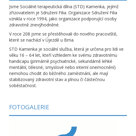
Jsme Sociálně terapeutická dílna (STD) Kamenka, jejímž
zřizovatelem je Sdružení Filia. Organizace Sdružení Filia
vznikla v roce 1994, jako organizace podporující osoby
zdravotně znevýhodněné.
V roce 208 jsme se přestěhovali do nového pracoviště,
které se nachází v Újezdě u Brna.
STD Kamenka je sociální služba, která je určena pro lidi ve
věku 16 – 64 let, kteří vzhledem ke svému zdravotnímu
handicapu (primárně psychiatrické, sekundárně lehké
mentální, tělesné, smyslové nebo interní onemocnění)
nemohou chodit do běžného zaměstnání, ale mají
stabilizovaný zdravotní stav a plnou či částečnou
soběstačnost.
FOTOGALERIE