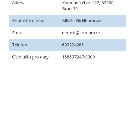
Adresa
Kamenná čtvrť 122, 63900
Brno 39
Kontaktní osoba
Miluše Gicklhornová
Email
nec.mil@seznam.cz
Telefon
603224286
Číslo účtu pro dary
158637247/0300