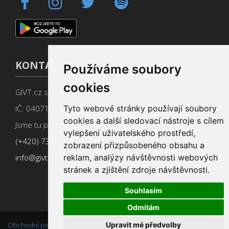
KONTAKT
Používáme soubory
cookies
GIVT.cz s. r. o., Dolní nám. 16, 779 00 Olomouc
IČ: 04071433
Tyto webové stránky používají soubory
cookies a další sledovací nástroje s cílem
Jsme tu pro Vás od 9:00 do 17:00
vylepšení uživatelského prostředí,
(+420) 737 266 402
zobrazení přizpůsobeného obsahu a
info@givt.cz
reklam, analýzy návštěvnosti webových
stránek a zjištění zdroje návštěvnosti.
Souhlasím
Odmítám
Upravit mé předvolby
Obchodní podmínky
,
Změnit nastavení cookies