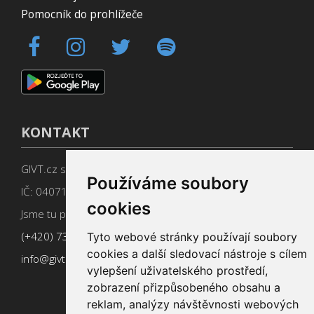
Pomocník do prohlížeče
KONTAKT
GIVT.cz s. r. o., Dolní nám. 16, 779 00 Olomouc
Používáme soubory
IČ: 04071433
cookies
Jsme tu pro Vás od 9:00 do 17:00
(+420) 737 266 402
Tyto webové stránky používají soubory
cookies a další sledovací nástroje s cílem
info@givt.cz
vylepšení uživatelského prostředí,
zobrazení přizpůsobeného obsahu a
reklam, analýzy návštěvnosti webových