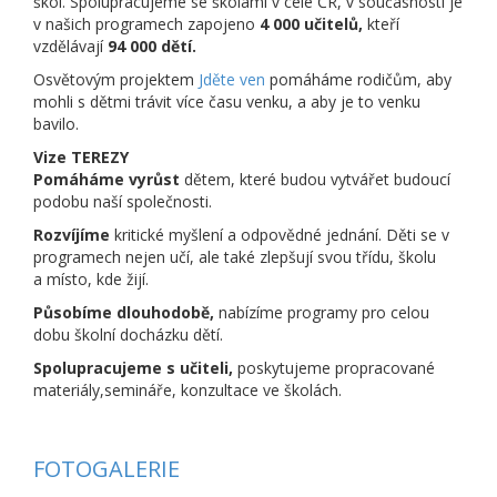
škol. Spolupracujeme se školami v celé ČR, v současnosti je
v našich programech zapojeno
4 000 učitelů,
kteří
vzdělávají
94 000 dětí.
Osvětovým projektem
Jděte ven
pomáháme rodičům, aby
mohli s dětmi trávit více času venku, a aby je to venku
bavilo.
Vize TEREZY
Pomáháme vyrůst
dětem, které budou vytvářet budoucí
podobu naší společnosti.
Rozvíjíme
kritické myšlení a odpovědné jednání. Děti se v
programech nejen učí, ale také zlepšují svou třídu, školu
a místo, kde žijí.
Působíme dlouhodobě,
nabízíme programy pro celou
dobu školní docházku dětí.
Spolupracujeme s učiteli,
poskytujeme propracované
materiály,semináře, konzultace ve školách.
FOTOGALERIE