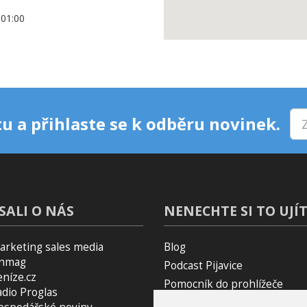
+01:00
u a přihlaste se k odběru novinek.
SALI O NÁS
NENECHTE SI TO UJÍT
arketing sales media
Blog
inmag
Podcast Pijavice
eníze.cz
Pomocník do prohlížeče
adio Proglas