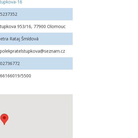
tupkova-16
45237352
tupkova 953/16, 77900 Olomouc
etra Rataj Šmídová
polekpratelstupkova@seznam.cz
602736772
166166019/5500