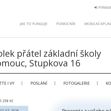
Přihlási
JAK TO FUNGUJE
POMOCNÍK
MOBILNÍ
APLIK
lek přátel základní školy
omouc, Stupkova 16
TE I VY
POSLÁNÍ
FOTOGALERIE
KO
5 258 Kč
Procenta z vašeho ná
27. 07. 2026