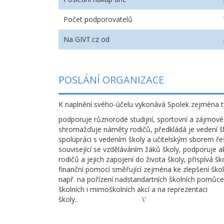
Počet podporovatelů
Na GIVT.cz od
POSLÁNÍ ORGANIZACE
K naplnění svého-účelu vykonává Spolek zejména ty
podporuje různorodé studijní, sportovní a zájmové 
shromažďuje náměty rodičů, předkládá je vedení šk
spolupráci s vedením školy a učitelským sborem ře
související se vzděláváním žáků školy, podporuje ak
rodičů a jejich zapojení do života školy, přispívá šk
finanční pomocí směřující zejména ke zlepšení škol
např. na pořízení nadstandartních školních pomůce
školních i mimoškolních akcí a na reprezentaci
školy.. \'