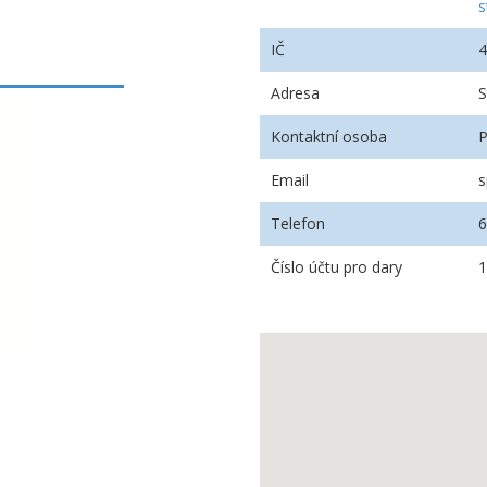
s
IČ
Adresa
S
Kontaktní osoba
P
Email
s
Telefon
Číslo účtu pro dary