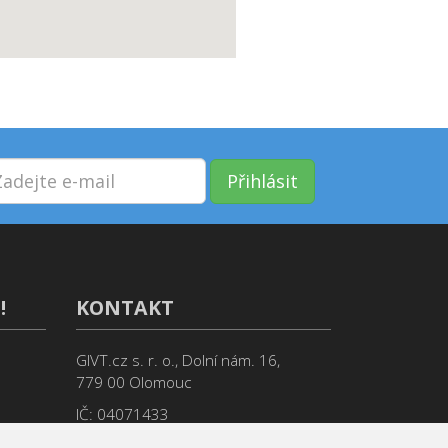
Přihlásit
!
KONTAKT
GIVT.cz s. r. o., Dolní nám. 16,
779 00 Olomouc
IČ: 04071433
Jsme tu pro Vás od 9:00 do 17:00