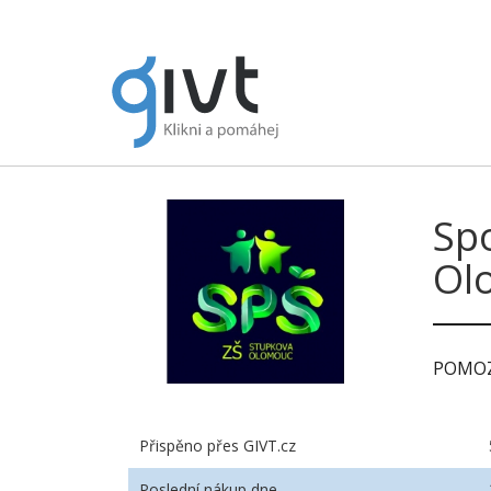
Spo
Ol
POMOZ
Přispěno přes GIVT.cz
Poslední nákup dne