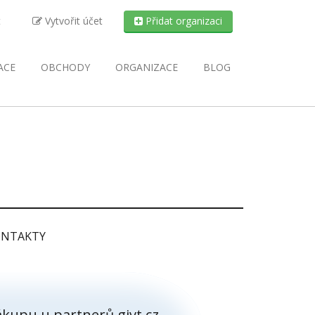
t
Vytvořit účet
Přidat organizaci
ACE
OBCHODY
ORGANIZACE
BLOG
NTAKTY
kupu u partnerů givt.cz