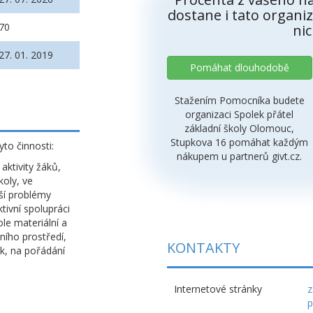
dostane i tato organiz
70
nic
27. 01. 2019
Pomáhat dlouhodobě
Stažením Pomocníka budete
organizaci Spolek přátel
základní školy Olomouc,
Stupkova 16 pomáhat každým
to činnosti:
nákupem u partnerů givt.cz.
aktivity žáků,
oly, ve
ší problémy
tivní spolupráci
ole materiální a
ního prostředí,
KONTAKTY
k, na pořádání
Internetové stránky
z
p