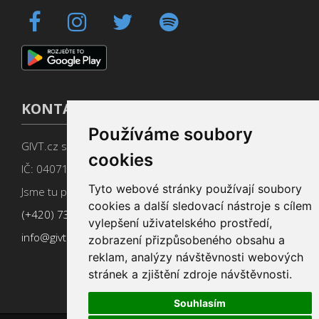
KONTAKT
Používáme soubory
GIVT.cz s. r. o., Dolní nám. 16, 779 00 Olomouc
cookies
IČ: 04071433
Tyto webové stránky používají soubory
Jsme tu pro Vás od 9:00 do 17:00
cookies a další sledovací nástroje s cílem
(+420) 737 266 402
vylepšení uživatelského prostředí,
info@givt.cz
zobrazení přizpůsobeného obsahu a
reklam, analýzy návštěvnosti webových
stránek a zjištění zdroje návštěvnosti.
Souhlasím