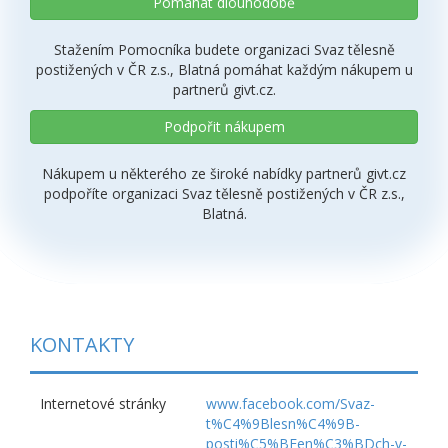
Pomáhat dlouhodobě
Stažením Pomocníka budete organizaci Svaz tělesně
postižených v ČR z.s., Blatná pomáhat každým nákupem u
partnerů givt.cz.
Podpořit nákupem
Nákupem u některého ze široké nabídky partnerů givt.cz
podpoříte organizaci Svaz tělesně postižených v ČR z.s.,
Blatná.
KONTAKTY
Internetové stránky
www.facebook.com/Svaz-
t%C4%9Blesn%C4%9B-
posti%C5%BEen%C3%BDch-v-