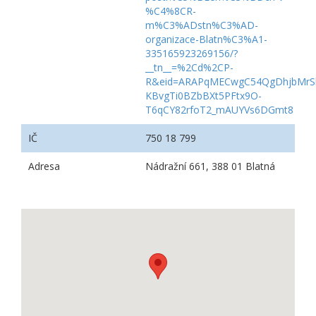
%C4%8CR-
m%C3%ADstn%C3%AD-
organizace-Blatn%C3%A1-
335165923269156/?
__tn__=%2Cd%2CP-
R&eid=ARAPqMECwgC54QgDhjbMrS
KBvgTi0BZbBXt5PFtx9O-
T6qCY82rfoT2_mAUYVs6DGmt8
IČ
750 18 799
Adresa
Nádražní 661, 388 01 Blatná