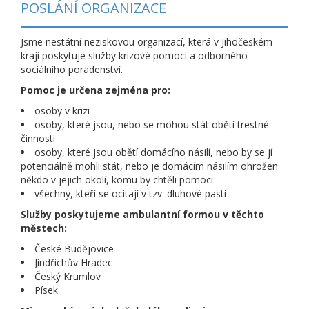
POSLÁNÍ ORGANIZACE
Jsme nestátní neziskovou organizací, která v Jihočeském
kraji poskytuje služby krizové pomoci a odborného
sociálního poradenství.
Pomoc je určena zejména pro:
osoby v krizi
osoby, které jsou, nebo se mohou stát obětí trestné
činnosti
osoby, které jsou obětí domácího násilí, nebo by se jí
potenciálně mohli stát, nebo je domácím násilím ohrožen
někdo v jejich okolí, komu by chtěli pomoci
všechny, kteří se ocitají v tzv. dluhové pasti
Služby poskytujeme ambulantní formou v těchto
městech:
České Budějovice
Jindřichův Hradec
Český Krumlov
Písek