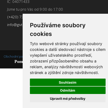
IČ: 04071433
Jsme tu pro Vás od 9:00 do 17:00
(+420) 737 266 402
Používáme soubory
info@givt.cz
cookies
Tyto webové stránky používají soubory
cookies a další sledovací nástroje s cílem
vylepšení uživatelského prostředí,
Obchodní podmínky
,
Změnit nastavení cookies
zobrazení přizpůsobeného obsahu a
Pomáháme neziskovkám od roku 2015
reklam, analýzy návštěvnosti webových
stránek a zjištění zdroje návštěvnosti.
Souhlasím
Odmítám
Upravit mé předvolby