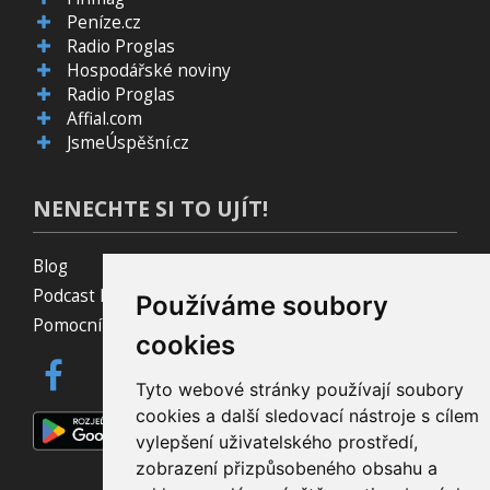
Peníze.cz
Radio Proglas
Hospodářské noviny
Radio Proglas
Affial.com
JsmeÚspěšní.cz
NENECHTE SI TO UJÍT!
Blog
Podcast Pijavice
Používáme soubory
Pomocník do prohlížeče
cookies
Tyto webové stránky používají soubory
cookies a další sledovací nástroje s cílem
vylepšení uživatelského prostředí,
zobrazení přizpůsobeného obsahu a