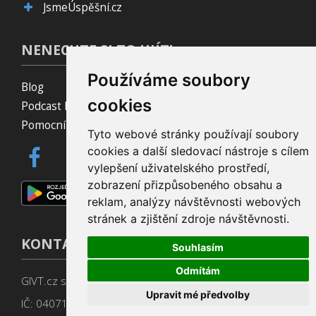
JsmeÚspěšní.cz
NENECHTE SI TO UJÍT!
Používáme soubory
Blog
cookies
Podcast Pijavice
Pomocník do prohlížeče
Tyto webové stránky používají soubory
cookies a další sledovací nástroje s cílem
vylepšení uživatelského prostředí,
zobrazení přizpůsobeného obsahu a
reklam, analýzy návštěvnosti webových
stránek a zjištění zdroje návštěvnosti.
KONTAKT
Souhlasím
Odmítám
GIVT.cz s. r. o., Dolní nám. 16, 779 00 Olomouc
Upravit mé předvolby
IČ: 04071433