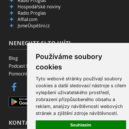
Radio Proglas
Hospodářské noviny
Radio Proglas
Affial.com
JsmeÚspěšní.cz
NENECHTE SI TO UJÍT!
Používáme soubory
Blog
cookies
Podcast Pijavice
Pomocník do prohlížeče
Tyto webové stránky používají soubory
cookies a další sledovací nástroje s cílem
vylepšení uživatelského prostředí,
zobrazení přizpůsobeného obsahu a
reklam, analýzy návštěvnosti webových
stránek a zjištění zdroje návštěvnosti.
KONTAKT
Souhlasím