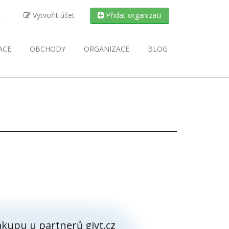
t
Vytvořit účet
Přidat organizaci
ACE
OBCHODY
ORGANIZACE
BLOG
kupu u partnerů givt.cz