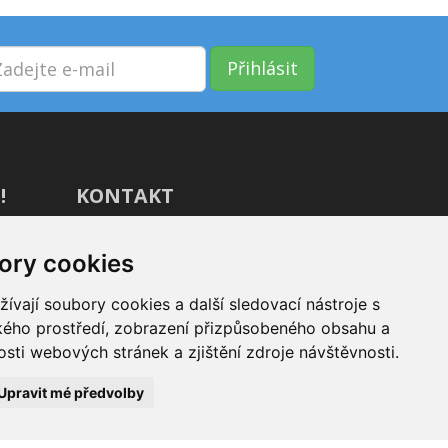
Přihlásit
!
KONTAKT
GIVT.cz s. r. o., Dolní nám. 16,
ory cookies
779 00 Olomouc
IČ: 04071433
vají soubory cookies a další sledovací nástroje s
ského prostředí, zobrazení přizpůsobeného obsahu a
Jsme tu pro Vás od 9:00 do 17:00
sti webových stránek a zjištění zdroje návštěvnosti.
(+420) 737 266 402
Upravit mé předvolby
info@givt.cz