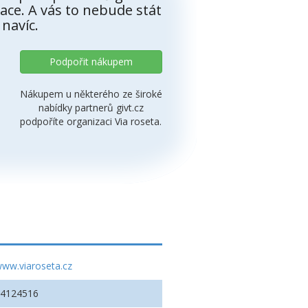
ace. A vás to nebude stát
 navíc.
Podpořit nákupem
Nákupem u některého ze široké
nabídky partnerů givt.cz
podpoříte organizaci Via roseta.
ww.viaroseta.cz
24124516