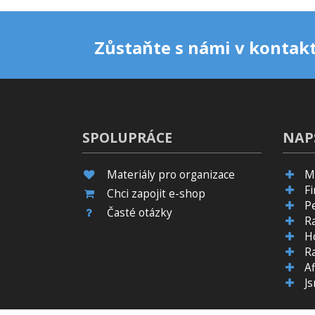
Zůstaňte s námi v kontakt
SPOLUPRÁCE
NAP
Materiály pro organizace
M
F
Chci zapojit e-shop
P
Časté otázky
R
H
R
Af
J