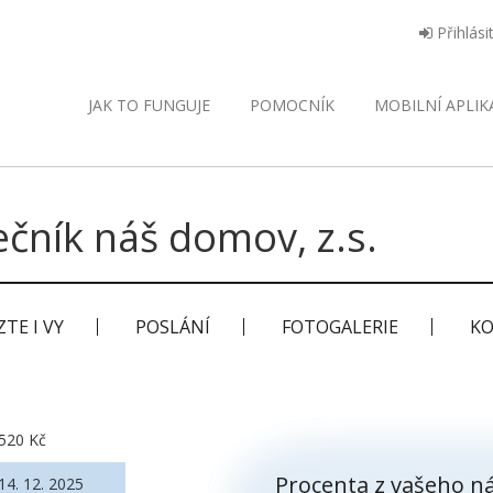
Přihlási
JAK TO FUNGUJE
POMOCNÍK
MOBILNÍ
APLIK
čník náš domov, z.s.
TE I VY
POSLÁNÍ
FOTOGALERIE
KO
520 Kč
Procenta z vašeho ná
14. 12. 2025