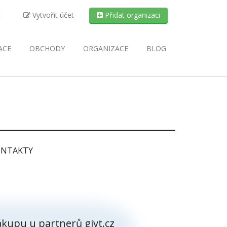
t
Vytvořit účet
Přidat organizaci
ACE
OBCHODY
ORGANIZACE
BLOG
NTAKTY
kupu u partnerů givt.cz