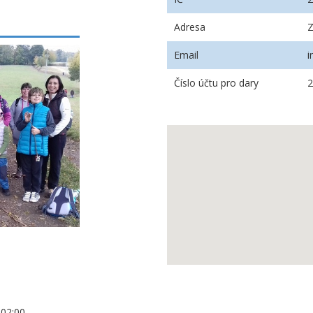
Adresa
Z
Email
i
Číslo účtu pro dary
2
+02:00