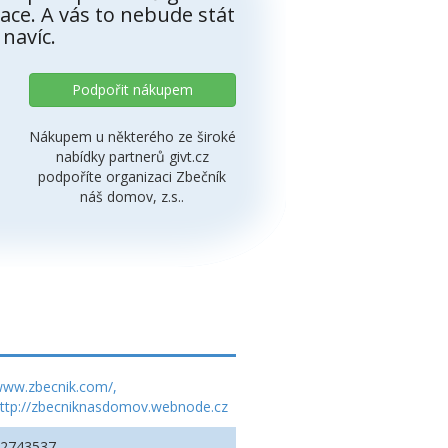
ace. A vás to nebude stát
 navíc.
Podpořit nákupem
Nákupem u některého ze široké
nabídky partnerů givt.cz
podpoříte organizaci Zbečník
náš domov, z.s..
ww.zbecnik.com/,
ttp://zbecniknasdomov.webnode.cz
22743537