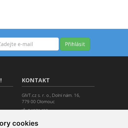
Přihlásit
!
KONTAKT
GIVT.cz s. r. o., Dolní nám. 16,
779 00 Olomouc
IČ: 04071433
Jsme tu pro Vás od 9:00 do 17:00
ory cookies