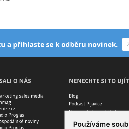
u a přihlaste se k odběru novinek.
SALI O NÁS
NENECHTE SI TO UJÍT
arketing sales media
Blog
inmag
Podcast Pijavice
eníze.cz
Pomocník do prohlížeče
adio Proglas
ospodářské noviny
Používáme soub
adio Proglas