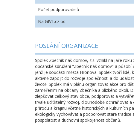
Počet podporovatelů
Na GIVT.cz od
POSLÁNÍ ORGANIZACE
Spolek Zbečník náš domov, z.s. vznikl na jaře roku
občanské sdružení "Zbečník náš domov" a působí v
jenž je součástí města Hronova. Spolek tvoří lidé, kt
aktivně zapojit do rozvoje společnosti a do událo
životě. Spolek má v plánu organizovat akce pro dět
zaměřením na občany Zbečníka a blízkého okolí. Dá
zlepšovat celkový stav obce, podporovat a vytvářet
trvale udržitelný rozvoj, dlouhodobě ochraňovat a
přírodu a krajinu včetně historických a kulturních 
ekologicky vychovávat a podporovat staré tradice a 
pospolitost a duchovní spokojenost občanů.