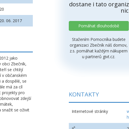
dostane i tato organiz
20
nic
20. 06. 2017
Pomáhat dlouhodobě
Stažením Pomocníka budete
organizaci Zbečník náš domov,
z.s. pomáhat každým nákupem
u partnerů givt.cz.
 2012 jako
 obci Zbečník,
eří se chtějí
stí v občanském
i a dospělé, se
le má za cíl
 projekty pro
KONTAKTY
 obnovovat zdejší
památek,
snažit se oživit
Internetové stránky
w
h
IČ