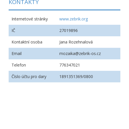
KONTAKTY
Internetové stránky
www.zebrik.org
IČ
27019896
Kontaktní osoba
Jana Rozehnalová
Email
mozaika@zebrik-os.cz
Telefon
776347021
Číslo účtu pro dary
1891351369/0800