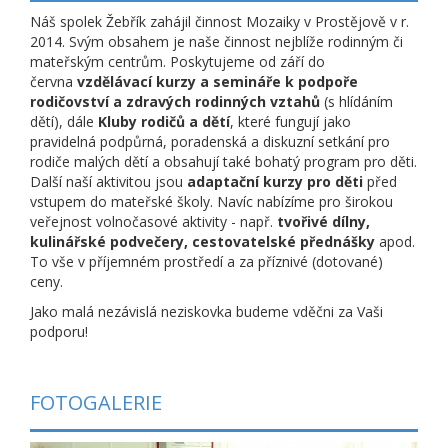
Náš spolek Žebřík zahájil činnost Mozaiky v Prostějově v r.
2014. Svým obsahem je naše činnost nejblíže rodinným či
mateřským centrům. Poskytujeme od září do
června
vzdělávací kurzy a semináře k podpoře
rodičovství a zdravých rodinných vztahů
(s hlídáním
dětí), dále
Kluby rodičů a dětí
, které fungují jako
pravidelná podpůrná, poradenská a diskuzní setkání pro
rodiče malých dětí a obsahují také bohatý program pro děti.
Další naší aktivitou jsou
adaptační kurzy pro děti
před
vstupem do mateřské školy. Navíc nabízíme pro širokou
veřejnost volnočasové aktivity - např.
tvořivé dílny,
kulinářské podvečery, cestovatelské přednášky
apod.
To vše v příjemném prostředí a za příznivé (dotované)
ceny.
Jako malá nezávislá neziskovka budeme vděčni za Vaši
podporu!
FOTOGALERIE