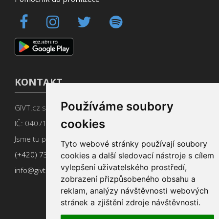
KONTAKT
Používáme soubory
GIVT.cz s. r. o., Dolní nám. 16, 779 00 Olomouc
cookies
IČ: 04071433
Jsme tu pro Vás od 9:00 do 17:00
Tyto webové stránky používají soubory
(+420) 737 266 402
cookies a další sledovací nástroje s cílem
vylepšení uživatelského prostředí,
info@givt.cz
zobrazení přizpůsobeného obsahu a
reklam, analýzy návštěvnosti webových
stránek a zjištění zdroje návštěvnosti.