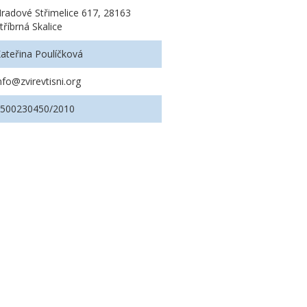
radové Střimelice 617, 28163
tříbrná Skalice
ateřina Poulíčková
nfo@zvirevtisni.org
2500230450/2010