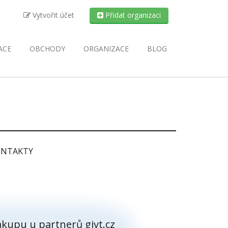
t
Vytvořit účet
Přidat organizaci
ACE
OBCHODY
ORGANIZACE
BLOG
NTAKTY
kupu u partnerů givt.cz