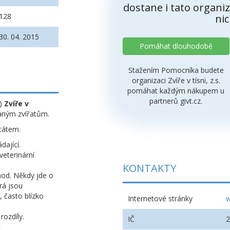
dostane i tato organiz
128
nic
30. 04. 2015
Pomáhat dlouhodobě
Stažením Pomocníka budete
organizaci Zvíře v tísni, z.s.
pomáhat každým nákupem u
partnerů givt.cz.
k)
Zvíře v
aným zvířatům.
státem.
dající.
eterinární
KONTAKTY
od. Někdy jde o
rá jsou
 často blízko
Internetové stránky
w
 rozdíly.
IČ