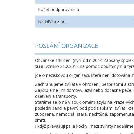
Počet podporovatelů
Na GIVT.cz od
POSLÁNÍ ORGANIZACE
Občanské sdružení (nyní od r. 2014 Zapsaný spole
tísni
vzniklo 21.2.2012 na pomoc opuštěným a týr
Jde o neziskovou organizaci, která není dotována 
Zachraňujeme zvířata v ohrožení, bezprizorní a strá
Zajišťujeme jim domovy, azyl nebo dočasné péče, v
ošetření a transporty.
Staráme se o ně v soukromém azylu na Praze-vých
poslední šanci a pevný bod pod tlapkami zvířat, kte
zubožená, nemocná, stará, nechtěná, zapomenutá,
smrti.
I když převažují psi a kočky, mezi zvířaty neděláme