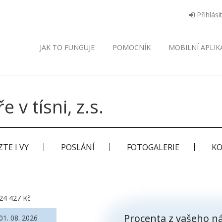
Přihlási
JAK TO FUNGUJE
POMOCNÍK
MOBILNÍ
APLIK
ře v tísni, z.s.
TE I VY
POSLÁNÍ
FOTOGALERIE
KO
24 427 Kč
Procenta z vašeho ná
01. 08. 2026