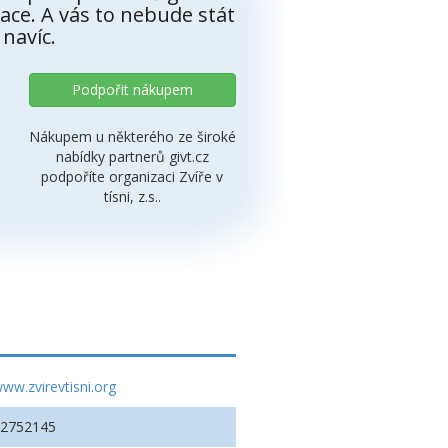
ace. A vás to nebude stát
 navíc.
Podpořit nákupem
Nákupem u některého ze široké
nabídky partnerů givt.cz
podpoříte organizaci Zvíře v
tísni, z.s..
ww.zvirevtisni.org
22752145