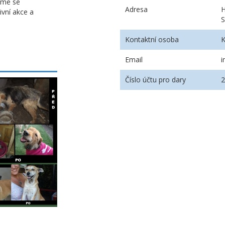
íme se
Adresa
H
ivní akce a
S
Kontaktní osoba
K
Email
i
Číslo účtu pro dary