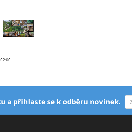
+02:00
u a přihlaste se k odběru novinek.