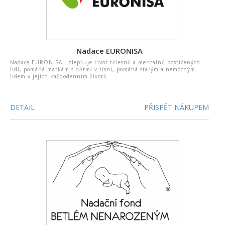
Nadace EURONISA
Nadace EURONISA - zlepšuje život tělesně a mentálně postižených
lidí, pomáhá matkám s dětmi v tísni, pomáhá starým a nemocným
lidem v jejich každodenním životě.
DETAIL
PŘISPĚT NÁKUPEM