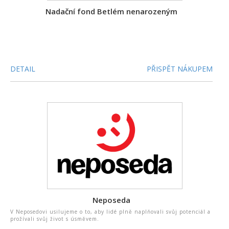
Nadační fond Betlém nenarozeným
DETAIL
PŘISPĚT NÁKUPEM
Neposeda
V Neposedovi usilujeme o to, aby lidé plně naplňovali svůj potenciál a
prožívali svůj život s úsměvem.