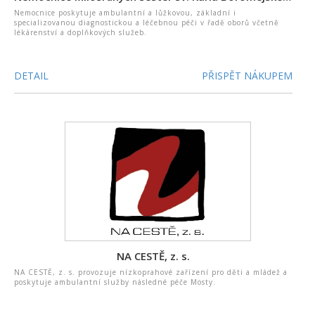
Nemocnice poskytuje ambulantní a lůžkovou, základní i
specializovanou diagnostickou a léčebnou péči v řadě oborů včetně
lékárenství a doplňkových služeb.
DETAIL
PŘISPĚT NÁKUPEM
NA CESTĚ, z. s.
NA CESTĚ, z. s. provozuje nízkoprahové zařízení pro děti a mládež a
poskytuje ambulantní služby následné péče Mosty.