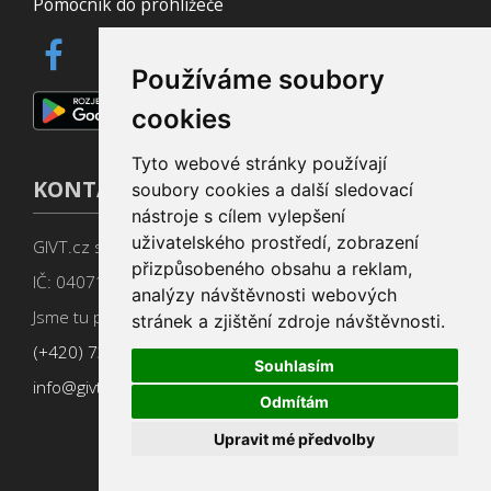
Pomocník do prohlížeče
Používáme soubory
cookies
Tyto webové stránky používají
KONTAKT
soubory cookies a další sledovací
nástroje s cílem vylepšení
uživatelského prostředí, zobrazení
GIVT.cz s. r. o., Dolní nám. 16, 779 00 Olomouc
přizpůsobeného obsahu a reklam,
IČ: 04071433
analýzy návštěvnosti webových
Jsme tu pro Vás od 9:00 do 17:00
stránek a zjištění zdroje návštěvnosti.
(+420) 737 266 402
Souhlasím
info@givt.cz
Odmítám
Upravit mé předvolby