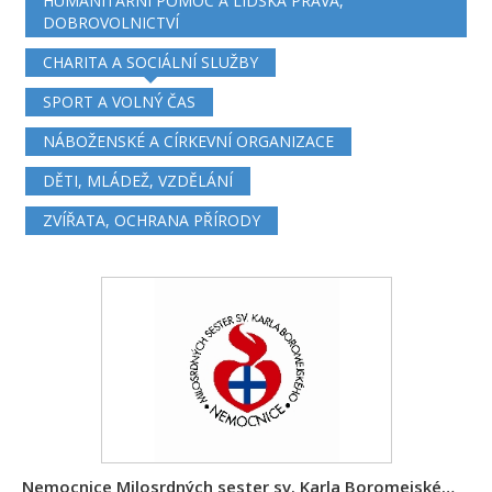
HUMANITÁRNÍ POMOC A LIDSKÁ PRÁVA,
DOBROVOLNICTVÍ
CHARITA A SOCIÁLNÍ SLUŽBY
SPORT A VOLNÝ ČAS
NÁBOŽENSKÉ A CÍRKEVNÍ ORGANIZACE
DĚTI, MLÁDEŽ, VZDĚLÁNÍ
ZVÍŘATA, OCHRANA PŘÍRODY
Nemocnice Milosrdných sester sv. Karla Boromejského v Praze