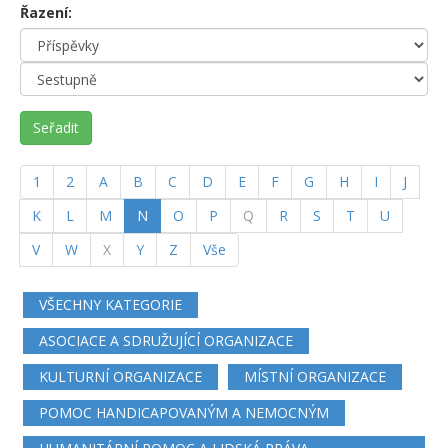
Řazení:
Seřadit
1
2
A
B
C
D
E
F
G
H
I
J
(current)
K
L
M
N
O
P
Q
R
S
T
U
V
W
X
Y
Z
Vše
VŠECHNY KATEGORIE
ASOCIACE A SDRUŽUJÍCÍ ORGANIZACE
KULTURNÍ ORGANIZACE
MÍSTNÍ ORGANIZACE
POMOC HANDICAPOVANÝM A NEMOCNÝM