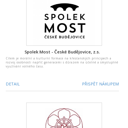
Spolek Most - České Budějovice, z.s.
Cílem je morální a kulturní formace na křesťanských principech a
rozvoj osobnosti napříč generacemi s důrazem na účelné a smysluplné
využívání volného času.
DETAIL
PŘISPĚT NÁKUPEM