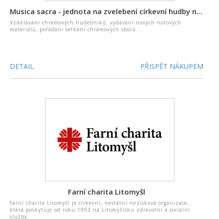
Musica sacra - jednota na zvelebení církevní hudby na Moravě
Vzdělávání chrámových hudebníků, vydávání nových notových
materiálů, pořádání setkání chrámových sborů ...
DETAIL
PŘISPĚT NÁKUPEM
Farní charita Litomyšl
Farní charita Litomyšl je církevní, nestátní nezisková organizace,
která poskytuje od roku 1993 na Litomyšlsku zdravotní a sociální
služby.