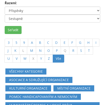
Řazení:
Seřadit
3
5
9
A
B
C
D
E
F
G
H
I
J
K
L
M
N
O
P
Q
R
S
T
U
V
W
X
Y
Z
Vše
VŠECHNY KATEGORIE
ASOCIACE A SDRUŽUJÍCÍ ORGANIZACE
KULTURNÍ ORGANIZACE
MÍSTNÍ ORGANIZACE
POMOC HANDICAPOVANÝM A NEMOCNÝM