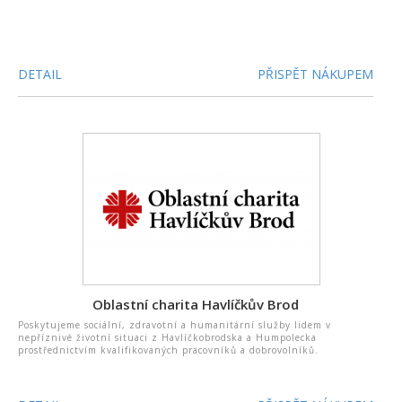
DETAIL
PŘISPĚT NÁKUPEM
Oblastní charita Havlíčkův Brod
Poskytujeme sociální, zdravotní a humanitární služby lidem v
nepříznivé životní situaci z Havlíčkobrodska a Humpolecka
prostřednictvím kvalifikovaných pracovníků a dobrovolníků.