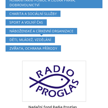
HUMANITÁRNÍ POMOC A LIDSKÁ PRÁVA,
DOBROVOLNICTVÍ
CHARITA A SOCIÁLNÍ SLUŽBY
SPORT A VOLNÝ ČAS
NÁBOŽENSKÉ A CÍRKEVNÍ ORGANIZACE
DĚTI, MLÁDEŽ, VZDĚLÁNÍ
ZVÍŘATA, OCHRANA PŘÍRODY
Nadační fond Radia Proglas