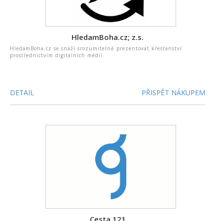
HledamBoha.cz; z.s.
HledamBoha.cz se snaží srozumitelně prezentovat křesťanství
prostřednictvím digitálních médií.
DETAIL
PŘISPĚT NÁKUPEM
Cesta 121