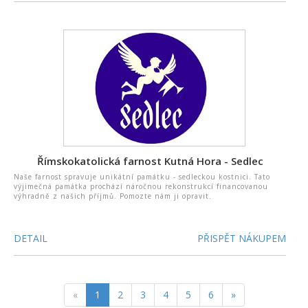
Římskokatolická farnost Kutná Hora - Sedlec
Naše farnost spravuje unikátní památku - sedleckou kostnici. Tato
výjimečná památka prochází náročnou rekonstrukcí financovanou
výhradně z našich příjmů. Pomozte nám ji opravit.
DETAIL
PŘISPĚT NÁKUPEM
«
1
2
3
4
5
6
»