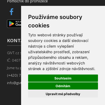
Pomocník do prohlížeče
Používáme soubory
cookies
Tyto webové stránky používají
KONTAKT
soubory cookies a další sledovací
nástroje s cílem vylepšení
uživatelského prostředí, zobrazení
GIVT.cz s. r. o., Dolní nám. 16, 779 00 Olomouc
přizpůsobeného obsahu a reklam,
IČ: 04071433
analýzy návštěvnosti webových
Jsme tu pro Vás od 9:00 do 17:00
stránek a zjištění zdroje návštěvnosti.
(+420) 737 266 402
Souhlasím
info@givt.cz
Odmítám
Upravit mé předvolby