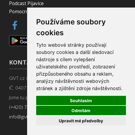
Podcast Pijavice
Pomocník do prohlížeče
Používáme soubory
cookies
Tyto webové stránky používají
soubory cookies a další sledovací
nástroje s cílem vylepšení
KONTAKT
uživatelského prostředí, zobrazení
přizpůsobeného obsahu a reklam,
GIVT.cz s. r. o., Dolní nám. 16, 779 00 Olomouc
analýzy návštěvnosti webových
IČ: 04071433
stránek a zjištění zdroje návštěvnosti.
Jsme tu pro Vás od 9:00 do 17:00
Souhlasím
(+420) 737 266 402
Odmítám
info@givt.cz
Upravit mé předvolby