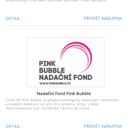
ohleduplnosti k přírodě, okolnímu prostředí i sobě navzájem
DETAIL
PŘISPĚT NÁKUPEM
Nadační fond Pink Bubble
Cílem NF Pink Bubble je podpora onkologicky nemocných náctiletých
a mladých dospělých po celé ČR v průběhu léčby, v době
rekonvalescence a při následném návratu do života.
DETAIL
PŘISPĚT NÁKUPEM