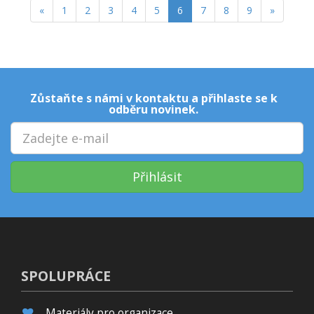
«
1
2
3
4
5
6
7
8
9
»
Zůstaňte s námi v kontaktu a přihlaste se k
odběru novinek.
Přihlásit
SPOLUPRÁCE
Materiály pro organizace