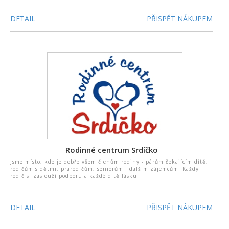
DETAIL
PŘISPĚT NÁKUPEM
Rodinné centrum Srdíčko
Jsme místo, kde je dobře všem členům rodiny - párům čekajícím dítě,
rodičům s dětmi, prarodičům, seniorům i dalším zájemcům. Každý
rodič si zaslouží podporu a každé dítě lásku.
DETAIL
PŘISPĚT NÁKUPEM