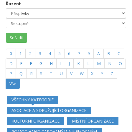
Řazení:
Seřadit
0
1
2
3
4
5
6
7
9
A
B
C
D
E
F
G
H
I
J
K
L
M
N
O
P
Q
R
S
T
U
V
W
X
Y
Z
Vše
VŠECHNY KATEGORIE
ASOCIACE A SDRUŽUJÍCÍ ORGANIZACE
KULTURNÍ ORGANIZACE
MÍSTNÍ ORGANIZACE
POMOC HANDICAPOVANÝM A NEMOCNÝM