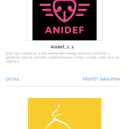
Anidef, z. s.
Jsme tým nadšenců, které svedla dohromady láska ke zvířatům a
společně jsme se rozhodli zrekonstruovat zvířecí útulek v obci Žim na
Teplicku.
DETAIL
PŘISPĚT NÁKUPEM