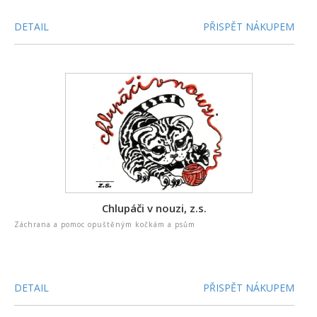
DETAIL
PŘISPĚT NÁKUPEM
Chlupáči v nouzi, z.s.
Záchrana a pomoc opuštěným kočkám a psům
DETAIL
PŘISPĚT NÁKUPEM