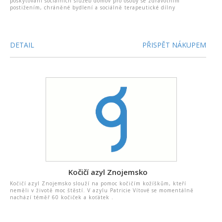
poskytování sociálních služeb domov pro osoby se zdravotním
postižením, chráněné bydlení a sociálně terapeutické dílny
DETAIL
PŘISPĚT NÁKUPEM
Kočičí azyl Znojemsko
Kočičí azyl Znojemsko slouží na pomoc kočičím kožíškům, kteří
neměli v životě moc štěstí. V azylu Patricie Vítové se momentálně
nachází téměř 60 kočiček a koťátek .