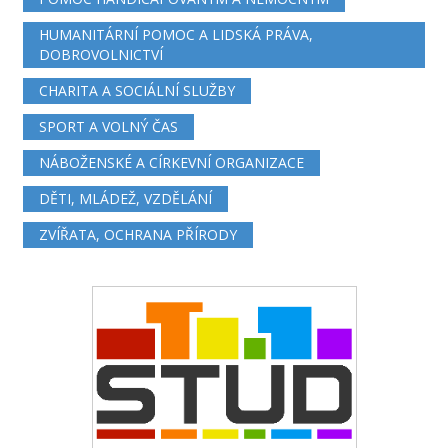
HUMANITÁRNÍ POMOC A LIDSKÁ PRÁVA,
DOBROVOLNICTVÍ
CHARITA A SOCIÁLNÍ SLUŽBY
SPORT A VOLNÝ ČAS
NÁBOŽENSKÉ A CÍRKEVNÍ ORGANIZACE
DĚTI, MLÁDEŽ, VZDĚLÁNÍ
ZVÍŘATA, OCHRANA PŘÍRODY