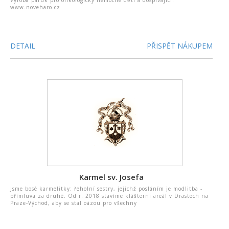
Výroba paruk pro onkologicky nemocné děti a dospívající.
www.noveharo.cz
DETAIL
PŘISPĚT NÁKUPEM
Karmel sv. Josefa
Jsme bosé karmelitky: řeholní sestry, jejichž posláním je modlitba -
přímluva za druhé. Od r. 2018 stavíme klášterní areál v Drastech na
Praze-Východ, aby se stal oázou pro všechny