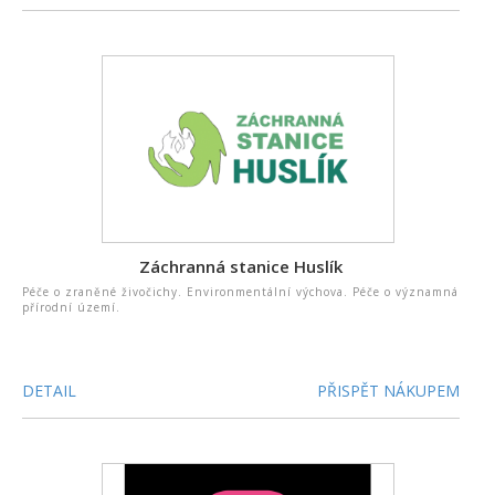
Záchranná stanice Huslík
Péče o zraněné živočichy. Environmentální výchova. Péče o významná
přírodní území.
DETAIL
PŘISPĚT NÁKUPEM