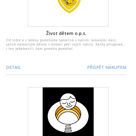
Život dětem o.p.s.
Od srdce a s láskou pomáháme společně s našimi laskavými dárci
vážně nemocným dětem v domácí péči svých rodičů. Každý příspěvek,
i ten sebemenší, nám pomáhá pomáhat.
DETAIL
PŘISPĚT NÁKUPEM