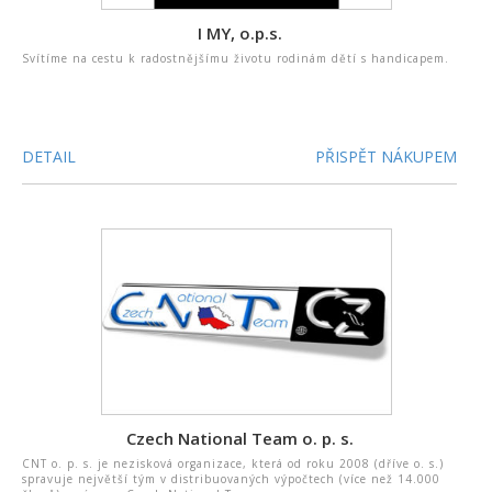
I MY, o.p.s.
Svítíme na cestu k radostnějšímu životu rodinám dětí s handicapem.
DETAIL
PŘISPĚT NÁKUPEM
Czech National Team o. p. s.
CNT o. p. s. je nezisková organizace, která od roku 2008 (dříve o. s.)
spravuje největší tým v distribuovaných výpočtech (více než 14.000